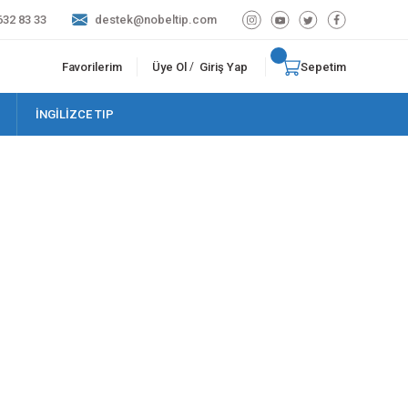
632 83 33
destek@nobeltip.com
Favorilerim
Üye Ol
Giriş Yap
Sepetim
/
İNGİLİZCE TIP