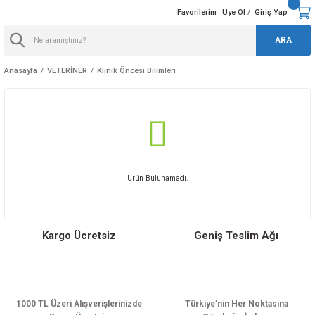
Favorilerim
Üye Ol
Giriş Yap
/
ARA
Anasayfa
VETERİNER
Klinik Öncesi Bilimleri
Ürün Bulunamadı.
Kargo Ücretsiz
Geniş Teslim Ağı
1000 TL Üzeri Alışverişlerinizde
Türkiye’nin Her Noktasına