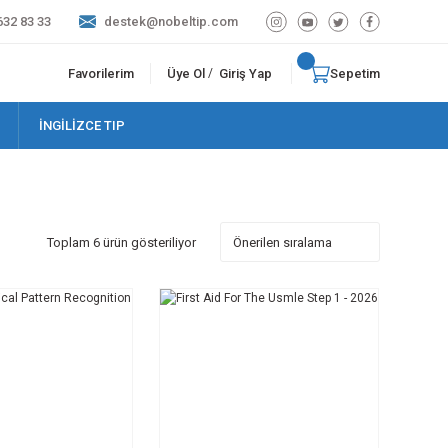
632 83 33
destek@nobeltip.com
Favorilerim
Üye Ol
Giriş Yap
Sepetim
/
İNGİLİZCE TIP
Toplam 6 ürün gösteriliyor