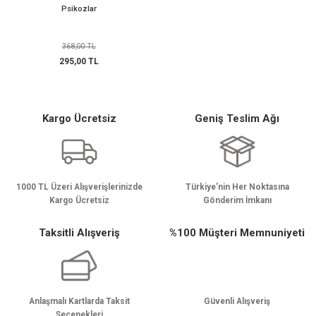
Psikozlar
Rehabilitasyon
az Hastalıkları
avisi
ne
368,00 TL
oji
i
vmatoloji
edavisi
y
295,00 TL
arı
d Oncology
Kargo Ücretsiz
Geniş Teslim Ağı
k
ryology And Cell Biology
ease - Microbiology And Immunology
1000 TL Üzeri Alışverişlerinizde
Türkiye’nin Her Noktasına
Kargo Ücretsiz
Gönderim İmkanı
Taksitli Alışveriş
%100 Müşteri Memnuniyeti
ne
Anlaşmalı Kartlarda Taksit
Güvenli Alışveriş
Seçenekleri