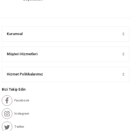
loji
Gynecology
astalıkları
d Travmatology
Kurumsal
Müşteri Hizmetleri
ji
Hizmet Politikalarımız
Bizi Takip Edin
Facebook
ne And Rehabilitation
Instagram
ease
Twitter