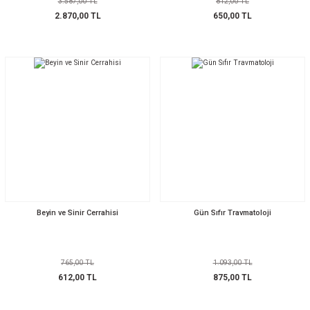
3.587,00 TL
812,00 TL
2.870,00 TL
650,00 TL
Beyin ve Sinir Cerrahisi
Gün Sıfır Travmatoloji
765,00 TL
1.093,00 TL
612,00 TL
875,00 TL