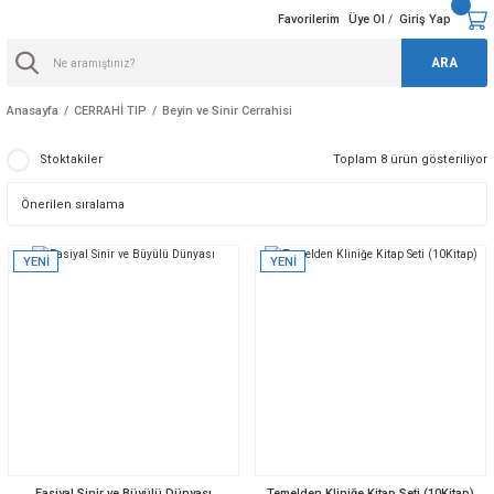
Favorilerim
Üye Ol
Giriş Yap
/
ARA
Anasayfa
CERRAHİ TIP
Beyin ve Sinir Cerrahisi
Stoktakiler
Toplam 8 ürün gösteriliyor
YENİ
YENİ
Fasiyal Sinir ve Büyülü Dünyası
Temelden Kliniğe Kitap Seti (10Kitap)