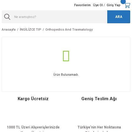
Favorilerim
Üye Ol
Giriş Yap
/
ARA
Anasayfa
İNGİLİZCE TIP
Orthopedics And Travmatology
Ürün Bulunamadı.
Kargo Ücretsiz
Geniş Teslim Ağı
1000 TL Üzeri Alışverişlerinizde
Türkiye’nin Her Noktasına