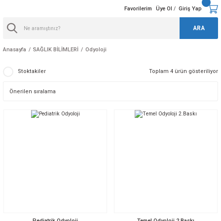
Favorilerim
Üye Ol
Giriş Yap
/
ARA
Anasayfa
SAĞLIK BİLİMLERİ
Odyoloji
Stoktakiler
Toplam 4 ürün gösteriliyor
Pediatrik Odyoloji
Temel Odyoloji 2.Baskı