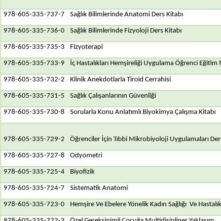
978-605-335-737-7
Sağlık Bilimlerinde Anatomi Ders Kitabı
978-605-335-736-0
Sağlık Bilimlerinde Fizyoloji Ders Kitabı
978-605-335-735-3
Fizyoterapi
978-605-335-733-9
İç Hastalıkları Hemşireliği Uygulama Öğrenci Eğiti
978-605-335-732-2
Klinik Anekdotlarla Tiroid Cerrahisi
978-605-335-731-5
Sağlık Çalışanlarının Güvenliği
978-605-335-730-8
Sorularla Konu Anlatımlı Biyokimya Çalışma Kitabı
978-605-335-729-2
Öğrenciler İçin Tıbbi Mikrobiyoloji Uygulamaları Der
978-605-335-727-8
Odyometri
978-605-335-725-4
Biyofizik
978-605-335-724-7
Sistematik Anatomi
978-605-335-723-0
Hemşire Ve Ebelere Yönelik Kadın Sağlığı Ve Hastalık
978-605-335-722-3
Özel Gereksinimli Çocuğa Multidisipliner Yaklaşım