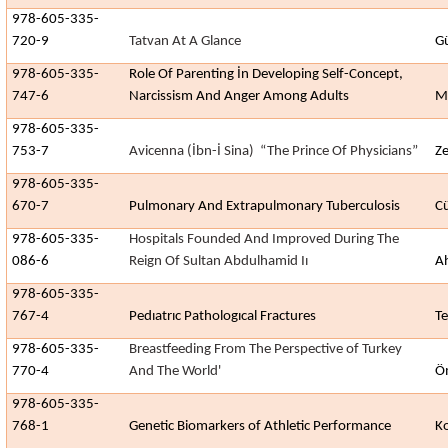
978-605-335-
720-9
Tatvan At A Glance
Gü
978-605-335-
Role Of Parenting İn Developing Self-Concept,
747-6
Narcissism And Anger Among Adults
M
978-605-335-
753-7
Avicenna (İbn-İ Sina) “The Prince Of Physicians”
Ze
978-605-335-
670-7
Pulmonary And Extrapulmonary Tuberculosis
Cü
978-605-335-
Hospitals Founded And Improved During The
086-6
Reign Of Sultan Abdulhamid Iı
Ah
978-605-335-
767-4
Pedıatrıc Pathologıcal Fractures
T
978-605-335-
Breastfeeding From The Perspective of Turkey
770-4
And The World'
Öm
978-605-335-
768-1
Genetic Biomarkers of Athletic Performance
Ko