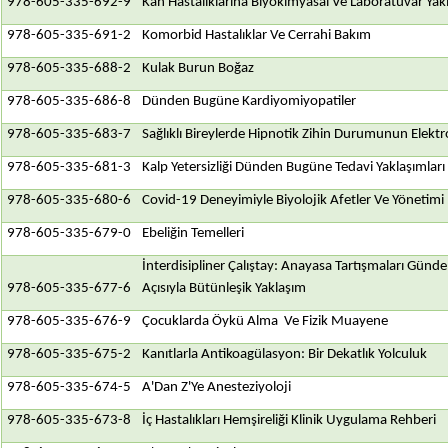
978-605-335-692-9
Kan Hastalıklarına Biyokimyasal Ve Laboratuvar Yak
978-605-335-691-2
Komorbid Hastalıklar Ve Cerrahi Bakım
978-605-335-688-2
Kulak Burun Boğaz
978-605-335-686-8
Dünden Bugüne Kardiyomiyopatiler
978-605-335-683-7
Sağlıklı Bireylerde Hipnotik Zihin Durumunun Elektrof
978-605-335-681-3
Kalp Yetersizliği Dünden Bugüne Tedavi Yaklaşımları
978-605-335-680-6
Covid-19 Deneyimiyle Biyolojik Afetler Ve Yönetimi
978-605-335-679-0
Ebeliğin Temelleri
İnterdisipliner Çalıştay: Anayasa Tartışmaları Günd
978-605-335-677-6
Açısıyla Bütünleşik Yaklaşım
978-605-335-676-9
Çocuklarda Öykü Alma Ve Fizik Muayene
978-605-335-675-2
Kanıtlarla Antikoagülasyon: Bir Dekatlık Yolculuk
978-605-335-674-5
A'Dan Z'Ye Anesteziyoloji
978-605-335-673-8
İç Hastalıkları Hemşireliği Klinik Uygulama Rehberi