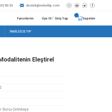
632 83 33
destek@nobeltip.com
Favorilerim
Üye Ol
Giriş Yap
Sepetim
/
İNGİLİZCE TIP
Modalitenin Eleştirel
2
Dr. Burcu Çetinkaya