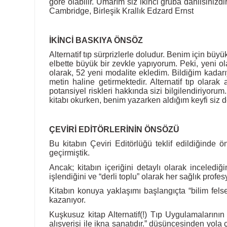
göre olabilir. Umarım siz ikinci gruba dahilsinizd
Cambridge, Birleşik Krallık Edzard Ernst
İKİNCİ BASKIYA ÖNSÖZ
Alternatif tıp sürprizlerle doludur. Benim için büyü
elbette büyük bir zevkle yapıyorum. Peki, yeni ola
olarak, 52 yeni modalite ekledim. Bildiğim kadar
metin haline getirmektedir. Alternatif tıp olara
potansiyel riskleri hakkında sizi bilgilendiriyorum.
kitabı okurken, benim yazarken aldığım keyfi siz d
ÇEVİRİ EDİTÖRLERİNİN ÖNSÖZÜ
Bu kitabın Çeviri Editörlüğü teklif edildiğinde 
geçirmiştik.
Ancak; kitabın içeriğini detaylı olarak inceled
işlendiğini ve “derli toplu” olarak her sağlık pr
Kitabın konuya yaklaşımı başlangıçta “bilim fels
kazanıyor.
Kuşkusuz kitap Alternatif(!) Tıp Uygulamalarının b
alışverişi ile ikna sanatıdır.” düşüncesinden yola