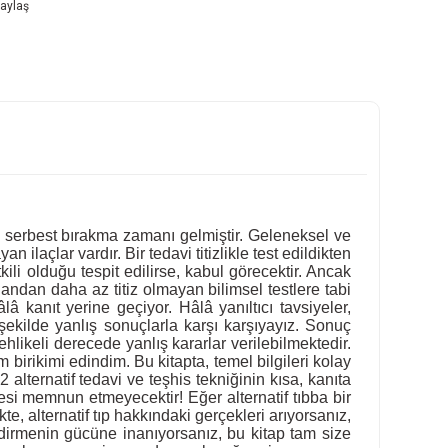
aylaş
bbı serbest bırakma zamanı gelmiştir. Geleneksel ve
ilaçlar vardır. Bir tedavi titizlikle test edildikten
ili olduğu tespit edilirse, kabul görecektir. Ancak
olandan daha az titiz olmayan bilimsel testlere tabi
âlâ kanıt yerine geçiyor. Hâlâ yanıltıcı tavsiyeler,
 şekilde yanlış sonuçlarla karşı karşıyayız. Sonuç
ehlikeli derecede yanlış kararlar verilebilmektedir.
m birikimi edindim. Bu kitapta, temel bilgileri kolay
 alternatif tedavi ve teşhis tekniğinin kısa, kanıta
erkesi memnun etmeyecektir! Eğer alternatif tıbba bir
e, alternatif tıp hakkındaki gerçekleri arıyorsanız,
lendirmenin gücüne inanıyorsanız, bu kitap tam size