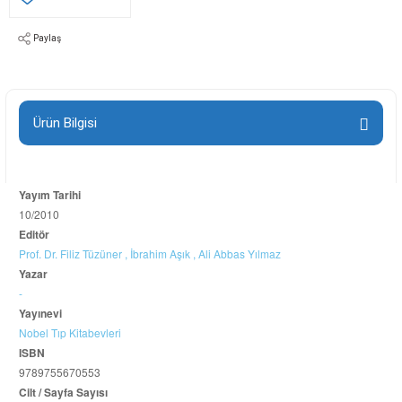
Paylaş
Ürün Bilgisi
Yayım Tarihi
10/2010
Editör
Prof. Dr. Filiz Tüzüner ,
İbrahim Aşık ,
Ali Abbas Yılmaz
Yazar
-
Yayınevi
Nobel Tıp Kitabevleri
ISBN
9789755670553
Cilt / Sayfa Sayısı