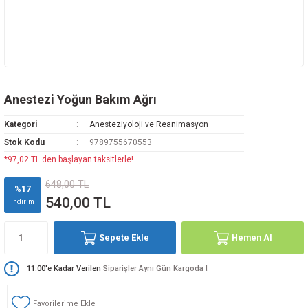
Anestezi Yoğun Bakım Ağrı
Kategori
Anesteziyoloji ve Reanimasyon
Stok Kodu
9789755670553
*97,02 TL den başlayan taksitlerle!
648,00 TL
%17
540,00 TL
indirim
Sepete Ekle
Hemen Al
11.00'e Kadar Verilen
Siparişler Aynı Gün Kargoda !