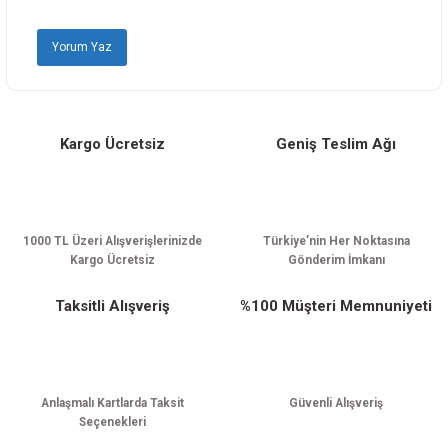
Ürün fiyatı diğer sitelerden daha pahalı.
Yorum Yaz
Bu ürüne benzer farklı alternatifler olmalı.
Kargo Ücretsiz
Geniş Teslim Ağı
Gönder
1000 TL Üzeri Alışverişlerinizde
Türkiye’nin Her Noktasına
Kargo Ücretsiz
Gönderim İmkanı
Taksitli Alışveriş
%100 Müşteri Memnuniyeti
Anlaşmalı Kartlarda Taksit
Güvenli Alışveriş
Seçenekleri