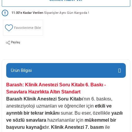
loji
Gynecology
11.00'e Kadar Verilen
Siparişler Aynı Gün Kargoda !
astalıkları
d Travmatology
Paylaş
ji
Ürün Bilgisi
Barash: Klinik Anestezi Soru Kitabı 6. Baskı -
Sınavlara Hazırlıkta Altın Standart
Barash Klinik Anestezi Soru Kitabı
'nın 6. baskısı,
anesteziyoloji uzmanları ve öğrenciler için
etkili ve
ne And Rehabilitation
ayrıntılı bir tekrar imkânı
sunar. Bu eser, özellikle
yazılı
ve sözlü sınavlara
hazırlananlar için
mükemmel bir
ease
başvuru kaynağı
dır.
Klinik Anestezi 7. basım
ile