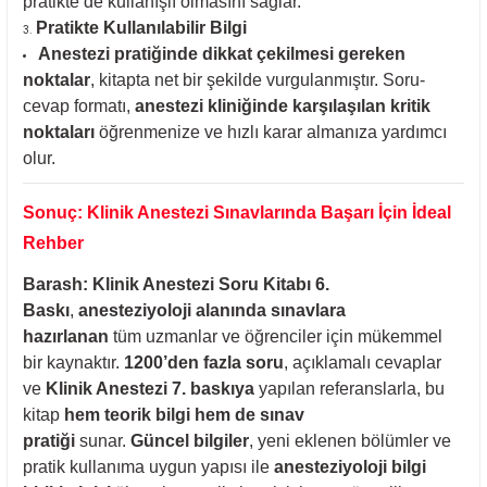
pratikte de kullanışlı olmasını sağlar.
Pratikte Kullanılabilir Bilgi
Anestezi pratiğinde dikkat çekilmesi gereken
noktalar
, kitapta net bir şekilde vurgulanmıştır. Soru-
cevap formatı,
anestezi kliniğinde karşılaşılan kritik
noktaları
öğrenmenize ve hızlı karar almanıza yardımcı
olur.
Sonuç: Klinik Anestezi Sınavlarında Başarı İçin İdeal
Rehber
Barash: Klinik Anestezi Soru Kitabı 6.
Baskı
,
anesteziyoloji alanında sınavlara
hazırlanan
tüm uzmanlar ve öğrenciler için mükemmel
bir kaynaktır.
1200’den fazla soru
, açıklamalı cevaplar
ve
Klinik Anestezi 7. baskıya
yapılan referanslarla, bu
kitap
hem teorik bilgi hem de sınav
pratiği
sunar.
Güncel bilgiler
, yeni eklenen bölümler ve
pratik kullanıma uygun yapısı ile
anesteziyoloji bilgi