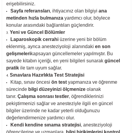
erişebilirsiniz.
Sayfa referansları
, ihtiyacınız olan bilgiyi
ana
metinden hızla bulmanıza
yardımcı olur, böylece
konular arasındaki bağlantıları güçlendirir.
Yeni ve Güncel Bölümler
Laparoskopik cerrahi
üzerine yeni bir bölüm
eklenmiş, ayrıca anesteziyoloji alanındaki
en son
gelişmeleri
kapsayan güncellemeler yapılmıştır. Bu
sayede kitabın içeriği, en yeni bilgileri sunarak
güncel
pratik
ile tam uyum sağlar.
Sınavlara Hazırlıkta Test Stratejisi
Kitap, sınav öncesi
ön test
yapmanıza ve öğrenme
sürecinde
bilgi düzeyinizi ölçmenize
olanak
tanır.
Çalışma sonrası testler
, öğrendiklerinizi
pekiştirmenizi sağlar ve anesteziyle ilgili en güncel
bilgiler üzerinde ne kadar yeterli olduğunuzu
değerlendirmenize yardımcı olur.
Kendi kendine sınama stratejisi
, anesteziyoloji
öğrencilerine ve uzmanlara,
bilgi birikimlerini kontrol