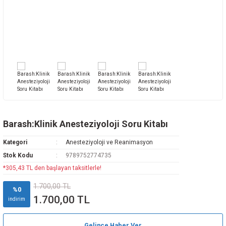
Rehabilitasyon
az Hastalıkları
avisi
ne
oji
i
vmatoloji
edavisi
y
arı
d Oncology
k
ryology And Cell Biology
ease - Microbiology And Immunology
Barash:Klinik Anesteziyoloji Soru Kitabı
Kategori
Anesteziyoloji ve Reanimasyon
Stok Kodu
9789752774735
*305,43 TL den başlayan taksitlerle!
ne
1.700,00 TL
%0
1.700,00 TL
indirim
Gelince Haber Ver