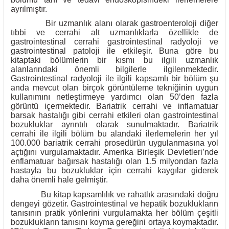
ayrılmıştır.
Bir uzmanlık alanı olarak gastroenteroloji diğer
tıbbi ve cerrahi alt uzmanlıklarla özellikle de
gastrointestinal cerrahi gastrointestinal radyoloji ve
gastrointestinal patoloji ile etkileşir. Buna göre bu
kitaptaki bölümlerin bir kısmı bu ilgili uzmanlık
alanlarındaki önemli bilgilerle ilgilenmektedir.
Gastrointestinal radyoloji ile ilgili kapsamlı bir bölüm şu
anda mevcut olan birçok görüntüleme tekniğinin uygun
kullanımını netleştirmeye yardımcı olan 50’den fazla
görüntü içermektedir. Bariatrik cerrahi ve inflamatuar
barsak hastalığı gibi cerrahi etkileri olan gastrointestinal
bozukluklar ayrıntılı olarak sunulmaktadır. Bariatrik
cerrahi ile ilgili bölüm bu alandaki ilerlemelerin her yıl
100.000 bariatrik cerrahi prosedürün uygulanmasına yol
açtığını vurgulamaktadır. Amerika Birleşik Devletleri’nde
enflamatuar bağırsak hastalığı olan 1.5 milyondan fazla
hastayla bu bozukluklar için cerrahi kaygılar giderek
daha önemli hale gelmiştir.
Bu kitap kapsamlılık ve rahatlık arasındaki doğru
dengeyi gözetir. Gastrointestinal ve hepatik bozuklukların
tanısının pratik yönlerini vurgulamakta her bölüm çeşitli
bozuklukların tanısını koyma gereğini ortaya koymaktadır.