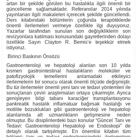
artan bir şekilde görülen bu hastalıkla ilgili önemli bir
güncelleme sağlamaktadır. Referanslar 2014 yılında
yayınlanan ilgili makaleleri içerecek şekilde güncellendi.
Ders kitabındaki bölümlerin çoğunda terapötiklerde
önemli ilerlemeleri vermeye özellikle ilgi duyuyoruz.
Yazarlar tarafından sunulan son değişikliklerin son
revizyonlara katılması konusundaki gayretlerinden dolayı
özellikle Sayın Clayton R. Bemis’e teşekkür etmek
istiyoruz.
Birinci Baskının Önsözü
Gastroenteroloji ve hepatoloji alanları son 10 yılda
kısmen gastrointestinal hastalıkların moleküler ve
patofizyolojik temellerini anlamadaki etkileyici
ilerlemelerin bir sonucu olarak önemli ölçüde değişmiştir.
Bu tür ilerlemeler önemli yeni tanı ve tedavi yöntemleri ile
sonuçlanan çeviri araştırmaları ortaya çıkarmıştır. Ayrıca
genişleyen bilgi tabanı karaciğer transplantasyonu
pankreatik hastalık inflamatuar bağırsak hastalığı ve
motilite bozuklukları gibi gastroenteroloji ve hepatoloji
alanlarında alt uzmanlıkların gelişmesine neden
olmuştur. Bu disiplinlerdeki bazı konular “Güncel Tanı ve
Tedavi: Gastroenteroloji Hepatoloji ve Endoskopi” de
detaylı olarak tartışılmıştır. En önemlisi kitabın tüm
bölümü tanı ve tedavi endoskopisindeki ilerlemelere