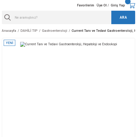
Favorilerim
Üye Ol
Giriş Yap
/
ARA
Anasayfa
DAHİLİ TIP
Gastroenteroloji
Current Tanı ve Tedavi Gastroenteroloji, 
YENİ