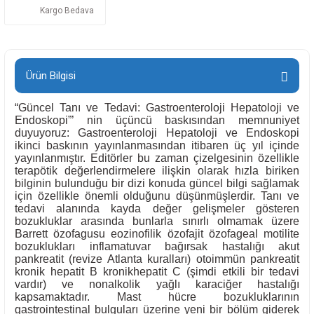
Kargo Bedava
Ürün Bilgisi
“Güncel Tanı ve Tedavi: Gastroenteroloji Hepatoloji ve
Endoskopi”’ nin üçüncü baskısından memnuniyet
duyuyoruz: Gastroenteroloji Hepatoloji ve Endoskopi
ikinci baskının yayınlanmasından itibaren üç yıl içinde
yayınlanmıştır. Editörler bu zaman çizelgesinin özellikle
terapötik değerlendirmelere ilişkin olarak hızla biriken
bilginin bulunduğu bir dizi konuda güncel bilgi sağlamak
için özellikle önemli olduğunu düşünmüşlerdir. Tanı ve
tedavi alanında kayda değer gelişmeler gösteren
bozukluklar arasında bunlarla sınırlı olmamak üzere
Barrett özofagusu eozinofilik özofajit özofageal motilite
bozuklukları inflamatuvar bağırsak hastalığı akut
pankreatit (revize Atlanta kuralları) otoimmün pankreatit
kronik hepatit B kronikhepatit C (şimdi etkili bir tedavi
vardır) ve nonalkolik yağlı karaciğer hastalığı
kapsamaktadır. Mast hücre bozukluklarının
gastrointestinal bulguları üzerine yeni bir bölüm giderek