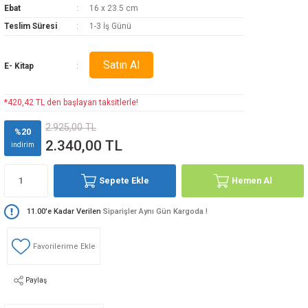
Ebat
16 x 23.5 cm
Teslim Süresi
1-3 İş Günü
Satın Al
E- Kitap
*420,42 TL den başlayan taksitlerle!
2.925,00 TL
%20
2.340,00 TL
indirim
Sepete Ekle
Hemen Al
11.00'e Kadar Verilen
Siparişler Aynı Gün Kargoda !
Paylaş