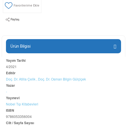
Paylaş
Ürün Bilgisi
Yayım Tarihi
4/2021
Editör
Doç. Dr. Atilla Çelik ,
Doç. Dr. Osman Bilgin Gülçiçek
Yazar
-
Yayınevi
Nobel Tıp Kitabevleri
ISBN
9786053356004
Cilt / Sayfa Sayısı