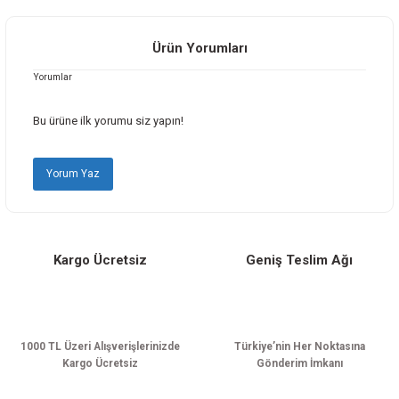
iletebilirsiniz.
Görüş ve önerileriniz için teşekkür ederiz.
Ürün Yorumları
Yorumlar
Ürün resmi kalitesiz, bozuk veya görüntülenemiyor.
Ürün açıklamasında eksik bilgiler bulunuyor.
Bu ürüne ilk yorumu siz yapın!
Ürün bilgilerinde hatalar bulunuyor.
Ürün fiyatı diğer sitelerden daha pahalı.
Yorum Yaz
Bu ürüne benzer farklı alternatifler olmalı.
Kargo Ücretsiz
Geniş Teslim Ağı
Gönder
1000 TL Üzeri Alışverişlerinizde
Türkiye’nin Her Noktasına
Kargo Ücretsiz
Gönderim İmkanı