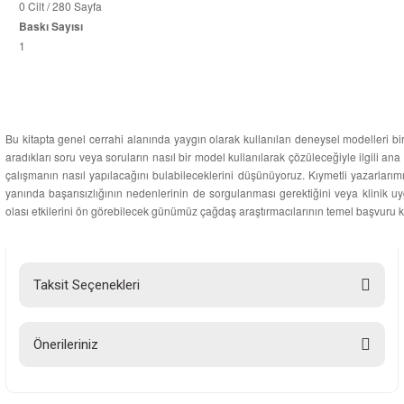
0 Cilt / 280 Sayfa
Baskı Sayısı
1
Bu kitapta genel cerrahi alanında yaygın olarak kullanılan deneysel modelleri bir
aradıkları soru veya soruların nasıl bir model kullanılarak çözüleceğiyle ilgili an
çalışmanın nasıl yapılacağını bulabileceklerini düşünüyoruz. Kıymetli yazarlarımı
yanında başarısızlığının nedenlerinin de sorgulanması gerektiğini veya klinik uyg
olası etkilerini ön görebilecek günümüz çağdaş araştırmacılarının temel başvuru kit
Taksit Seçenekleri
Önerileriniz
Bu ürünün fiyat bilgisi, resim, ürün açıklamalarında ve diğer konularda
yetersiz gördüğünüz noktaları öneri formunu kullanarak tarafımıza