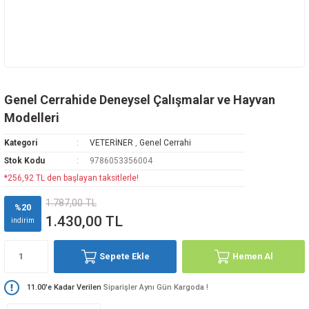
Genel Cerrahide Deneysel Çalışmalar ve Hayvan
Modelleri
Kategori
VETERİNER
,
Genel Cerrahi
Stok Kodu
9786053356004
*256,92 TL den başlayan taksitlerle!
1.787,00 TL
%20
1.430,00 TL
indirim
Sepete Ekle
Hemen Al
11.00'e Kadar Verilen
Siparişler Aynı Gün Kargoda !