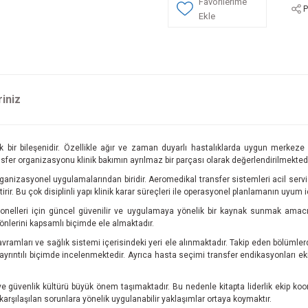
P
riniz
ik bir bileşenidir. Özellikle ağır ve zaman duyarlı hastalıklarda uygun merkeze
sfer organizasyonu klinik bakımın ayrılmaz bir parçası olarak değerlendirilmektedi
anizasyonel uygulamalarından biridir. Aeromedikal transfer sistemleri acil servisle
r. Bu çok disiplinli yapı klinik karar süreçleri ile operasyonel planlamanın uyum içi
onelleri için güncel güvenilir ve uygulamaya yönelik bir kaynak sunmak amac
yönlerini kapsamlı biçimde ele almaktadır.
vramları ve sağlık sistemi içerisindeki yeri ele alınmaktadır. Takip eden bölümlerd
ar ayrıntılı biçimde incelenmektedir. Ayrıca hasta seçimi transfer endikasyonları
üvenlik kültürü büyük önem taşımaktadır. Bu nedenle kitapta liderlik ekip koo
şılaşılan sorunlara yönelik uygulanabilir yaklaşımlar ortaya koymaktır.