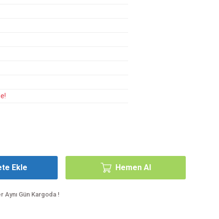
e!
te Ekle
Hemen Al
er Aynı Gün Kargoda !