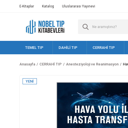
E-Kitaplar
Katalog
Uluslararası Yayınevi
TEMEL TIP
DAHİLİ TIP
CERRAHİ TIP
Anasayfa
CERRAHİ TIP
Anesteziyoloji ve Reanimasyon
Hav
YENİ