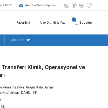
632 83 33
destek@nobeltip.com
Favorilerim
Üye Ol
Giriş Yap
Sepetim
/
İNGİLİZCE TIP
 Transferi Klinik, Operasyonel ve
rı
 ve Reanimasyon
,
Göğüs Kalp Damar
 Hastalıkları
,
DAHİLİ TIP
3
t AL