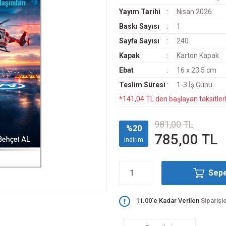
Yayım Tarihi
Nisan 2026
Baskı Sayısı
1
Sayfa Sayısı
240
Kapak
Karton Kapak
Ebat
16 x 23.5 cm
Teslim Süresi
1-3 İş Günü
*141,04 TL den başlayan taksitlerl
981,00 TL
%20
785,00 TL
indirim
Sepe
11.00'e Kadar Verilen
Siparişl