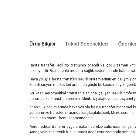
Ürün Bilgisi
Taksit Seçenekleri
Önerile
Hasta transferi acil tıp pratiğinin önemli ve çoğu zaman krit
etkileyebilir. Bu nedenle modern sağlık sistemlerinde hasta tran
Hava yoluyla hasta transferi sağlık sistemlerinin en gelişmiş org
koordinasyon merkezleri arasında güçlü bir koordinasyon gerektiri
Bu kitap aeromedikal transfer alanında çalışan sağlık profesy
aeromedikal transfer sürecinin klinik fizyolojik ve operasyonel 
Kitabın ilk bölümlerinde hava yoluyla hasta transferinin temel ka
yönetimi ve transfer sırasında karşılaşılabilecek klinik sorunl
ele alınan önemli konular arasındadır.
Aeromedikal transfer uygulamalarında ekip çalışması iletişim ve g
Amaç yalnızca teorik bilgi sunmak değil aynı zamanda sahada kar