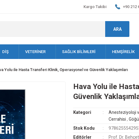
Kargo Takibi
+90 212 
ARA
DİŞ
VETERİNER
SAĞLIK BİLİMLERİ
HEMŞİRELİK
a Yolu ile Hasta Transferi Klinik, Operasyonel ve Güvenlik Yaklaşımları
Hava Yolu ile Hasta
Güvenlik Yaklaşımla
Kategori
Anesteziyoloji
Cerrahisi
,
Göğüs
Stok Kodu
978625554295
Editörler
Prof. Dr. Behçe