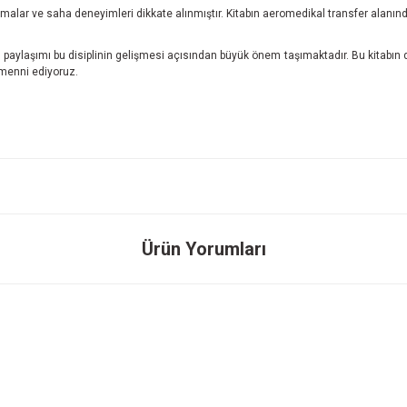
şmalar ve saha deneyimleri dikkate alınmıştır. Kitabın aeromedikal transfer alanın
paylaşımı bu disiplinin gelişmesi açısından büyük önem taşımaktadır. Bu kitabın da
emenni ediyoruz.
onularda yetersiz gördüğünüz noktaları öneri formunu kullanarak tarafımıza ileteb
Ürün Yorumları