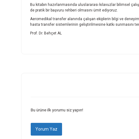
Bu kitabın hazırlanmasında uluslararası kılavuzlar bilimsel çalı
de pratik bir başvuru rehberi olmasını ümit ediyoruz.
Aeromedikal transfer alanında çalışan ekiplerin bilgi ve deneyim 
hasta transfer sistemlerinin geliştirilmesine katkı sunmasını t
Prof. Dr. Behçet AL
Bu ürünün fiyat bilgisi, resim, ürün açıklamalarında ve diğer k
Görüş ve önerileriniz için teşekkür ederiz.
Ürün resmi kalitesiz, bozuk veya görüntülenemiyor.
Ürün açıklamasında eksik bilgiler bulunuyor.
Ürün bilgilerinde hatalar bulunuyor.
Ürün fiyatı diğer sitelerden daha pahalı.
Bu ürüne ilk yorumu siz yapın!
Bu ürüne benzer farklı alternatifler olmalı.
Yorum Yaz