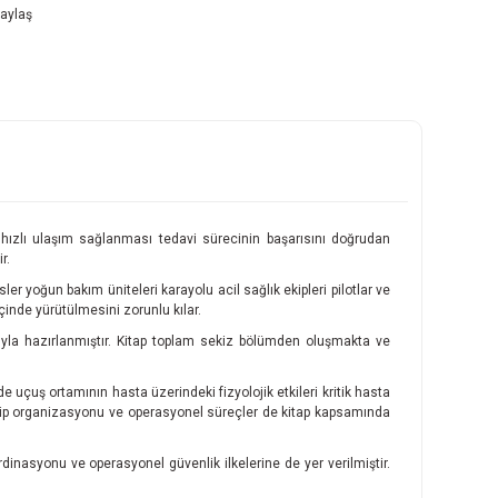
aylaş
 hızlı ulaşım sağlanması tedavi sürecinin başarısını doğrudan
r.
r yoğun bakım üniteleri karayolu acil sağlık ekipleri pilotlar ve
nde yürütülmesini zorunlu kılar.
ıyla hazırlanmıştır. Kitap toplam sekiz bölümden oluşmakta ve
e uçuş ortamının hasta üzerindeki fizyolojik etkileri kritik hasta
 ekip organizasyonu ve operasyonel süreçler de kitap kapsamında
rdinasyonu ve operasyonel güvenlik ilkelerine de yer verilmiştir.