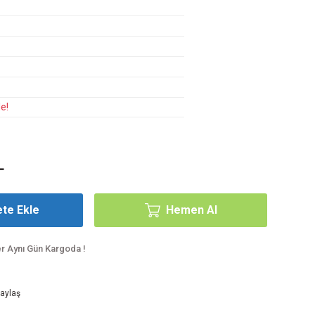
e!
L
te Ekle
Hemen Al
er Aynı Gün Kargoda !
aylaş