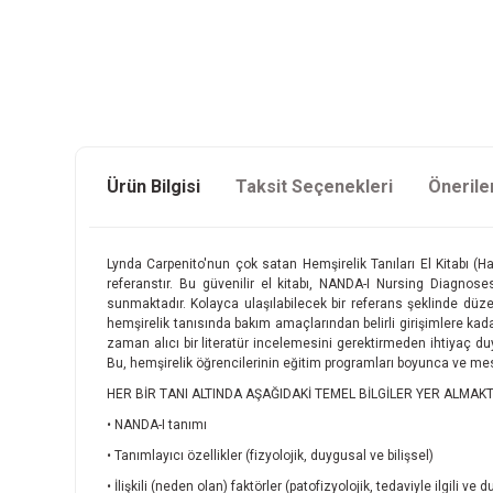
Ürün Bilgisi
Taksit Seçenekleri
Önerile
Lynda Carpenito'nun çok satan Hemşirelik Tanıları El Kitabı (Hand
referanstır. Bu güvenilir el kitabı, NANDA-I Nursing Diagnose
sunmaktadır. Kolayca ulaşılabilecek bir referans şeklinde düzenle
hemşirelik tanısında bakım amaçlarından belirli girişimlere kada
zaman alıcı bir literatür incelemesini gerektirmeden ihtiyaç duyd
Bu, hemşirelik öğrencilerinin eğitim programları boyunca ve mesl
HER BİR TANI ALTINDA AŞAĞIDAKİ TEMEL BİLGİLER YER ALMAKT
• NANDA-I tanımı
• Tanımlayıcı özellikler (fizyolojik, duygusal ve bilişsel)
• İlişkili (neden olan) faktörler (patofizyolojik, tedaviyle ilgili ve