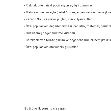
• Risk faktörleri, riskli popülasyonlar, ilgili durumlar
• Maturasyonel süreçte (bebek/çocuk, ergen, yetişkin ve yaşlı yet
• Yazarın Notu ve /veya İpuçları, Klinik Uyarı Notları
• Özel popülasyon değerlendirmesi (pediatrik, maternal, geriatrik
• Odaklanmış değerlendirme kriterleri
• Gerekçeleriyle birlikte girişim ve değerlendirmeler, hemşirelik
• Özel popülasyonlara yönelik girişimler
Bu ürünün fiyat bilgisi, resim, ürün açıklamalarında ve diğer k
Görüş ve önerileriniz için teşekkür ederiz.
Ürün resmi kalitesiz, bozuk veya görüntülenemiyor.
Ürün açıklamasında eksik bilgiler bulunuyor.
Ürün bilgilerinde hatalar bulunuyor.
Ürün fiyatı diğer sitelerden daha pahalı.
Bu ürüne ilk yorumu siz yapın!
Bu ürüne benzer farklı alternatifler olmalı.