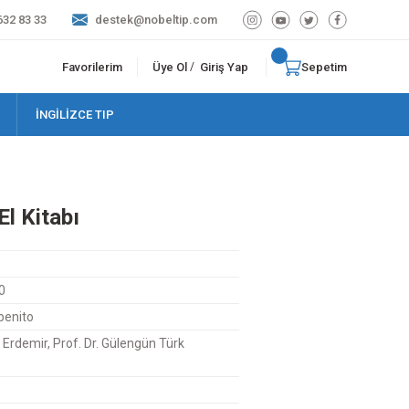
632 83 33
destek@nobeltip.com
Favorilerim
Üye Ol
Giriş Yap
Sepetim
/
İNGİLİZCE TIP
El Kitabı
0
penito
s Erdemir, Prof. Dr. Gülengün Türk