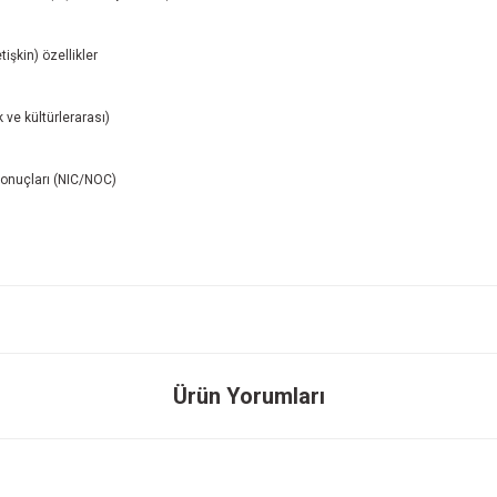
işkin) özellikler
 ve kültürlerarası)
 sonuçları (NIC/NOC)
onularda yetersiz gördüğünüz noktaları öneri formunu kullanarak tarafımıza ileteb
Ürün Yorumları