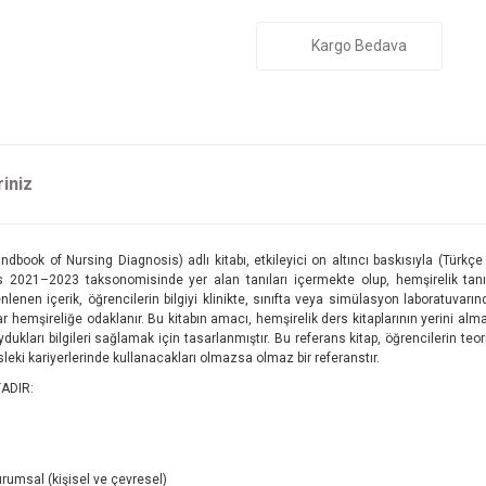
Kargo Bedava
riniz
book of Nursing Diagnosis) adlı kitabı, etkileyici on altıncı baskısıyla (Türkçe 5. B
s 2021–2023 taksonomisinde yer alan tanıları içermekte olup, hemşirelik tanıla
nen içerik, öğrencilerin bilgiyi klinikte, sınıfta veya simülasyon laboratuvarında
r hemşireliğe odaklanır. Bu kitabın amacı, hemşirelik ders kitaplarının yerini alma
ukları bilgileri sağlamak için tasarlanmıştır. Bu referans kitap, öğrencilerin teor
eki kariyerlerinde kullanacakları olmazsa olmaz bir referanstır.
ADIR:
 durumsal (kişisel ve çevresel)