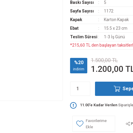
Baskı Sayısı
5
Sayfa Sayısı
1172
Kapak
Karton Kapak
Ebat
15.5 x 23 cm
Teslim Süresi
1-3 İş Günü
*215,60 TL den başlayan taksitlerl
1.500,00 TL
%20
1.200,00 T
indirim
Sepe
11.00'e Kadar Verilen
Siparişl
P