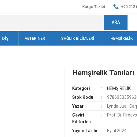
Kargo Takibi
+90 212 
ARA
DİŞ
VETERİNER
SAĞLIK BİLİMLERİ
HEMŞİRELİK
Hemşirelik Tanıları 
Kategori
HEMŞİRELİK
Stok Kodu
978605335963
Yazar
Lynda Juall Car
Çeviri
Prof. Dr. Firdev
Editörleri
Yayım Tarihi
Eylül 2024