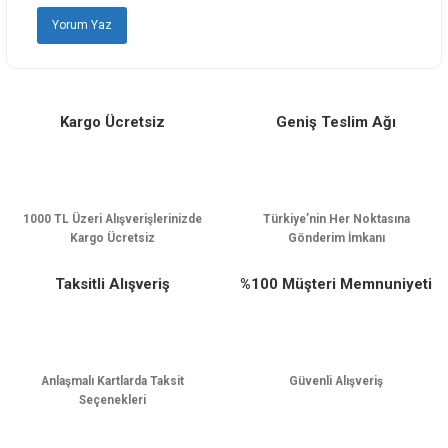
Ürün fiyatı diğer sitelerden daha pahalı.
Yorum Yaz
Bu ürüne benzer farklı alternatifler olmalı.
Kargo Ücretsiz
Geniş Teslim Ağı
Gönder
1000 TL Üzeri Alışverişlerinizde
Türkiye’nin Her Noktasına
Kargo Ücretsiz
Gönderim İmkanı
Taksitli Alışveriş
%100 Müşteri Memnuniyeti
Anlaşmalı Kartlarda Taksit
Güvenli Alışveriş
Seçenekleri