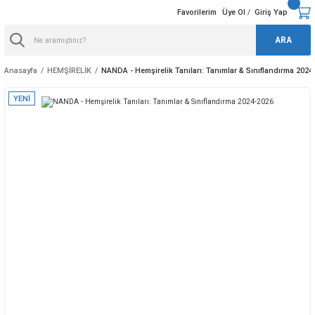
Favorilerim
Üye Ol
Giriş Yap
/
ARA
Anasayfa
HEMŞİRELİK
NANDA - Hemşirelik Tanıları: Tanımlar & Sınıflandırma 2024
YENİ