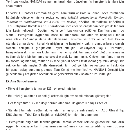
Yeni baskısıyla, NANDA-I uzmanları tarafından güncellenmiş hemşirelik tanıları için
esas rehber.
Editörler T. Heather Herdman, Shigemi Kamitsuru ve Camila Takáo Lopes tarafından
bütünüyle güncellenmiş ve revize edilmiş
NANDA International Hemşirelik Tanıları:
Tanımlar ve Sınıflandırma, 2024-2026, 13. Baskısı
, NANDA International (NANDA-I)
Tanı Geliştirme Komitesi (DDC) tarafından incelenen ve onaylanan hemşirelik tanıları
için kesin rehberdir. Özgün metnin yeni baskısında editörler, Kamitsuru’nun Üç
Sütunlu Hemşirelik Uygulama Modeli’ni kullanarak tanılama ve hemşirelik tanısı
arasındaki bağlantıyı daha derinlemesine tartışmış ve tıbbi ve örgütsel bakım
standartlarına dayalı karşılıklı girişimler ile hemşirelik bakım standartlarına dayalı
otonom hemşirelik girişimlerini ayırt etmiştir. Fonksiyonel Sağlık Örüntüleri,
hemşirelerin ilgili verileri toplamasını ve hemşirelik tanısında doğruluğu artırmasını
sağlamak için bir tanılama çerçevesi olarak kullanılmıştır. Ontoloji, sınıflandırma ve
taksonomi açıklanmış, tanıların eksenel yapısı önemli revizyonlar geçirerek detaylı bir
şekilde tanımlanmıştır. Sınıflandırmadaki tüm değişiklikler ve revizyonlar hakkında
bir genel bakış sunulmuş, ayrıca Tanı Geliştirme Komitesi ve NANDA-I Derneği için
güncellenmiş araştırma öncelikleri ve gelecekteki odak noktaları belirtilmiştir.
Ek Ana Güncellemeler
• 56 yeni hemşirelik tanısı ve 123 revize edilmiş tanı
• Belirsizliği azaltmak ve netliği artırmak için revize edilmiş tanı göstergeleri
• Her tanıya tutarlı eksen değerlerinin atanması ile güncellenmiş Eksenler
• Standart tanımlar sağlamak ve tutarlı anlayışı garanti etmek için ABD Ulusal Tıp
Kütüphanesi, Tıbbi Konu Başlıkları (MeSH®) terimlerinin atanması
• Hemşirelik bilgisinin mevcut gücünü temsil edecek şekilde gelecekteki tanıların
uygun bir düzeyde kanıt oluşturmasını sağlamak için revize edilmiş kanıt düzeyi