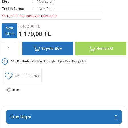
Ebat
15 x 23 cm
Teslim Süresi
1-3 İş Günü
*210,21 TL den başlayan taksitlerle!
1.462,00 TL
%20
1.170,00 TL
indirim
Sepete Ekle
Hemen Al
11.00'e Kadar Verilen
Siparişler Aynı Gün Kargoda !
Paylaş
Ürün Bilgisi