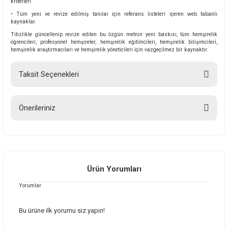
kriterleri
• Tüm yeni ve revize edilmiş tanılar için referans listeleri içeren web tabanlı
kaynaklar.
Titizlikle güncellenip revize edilen bu özgün metnin yeni baskısı, tüm hemşirelik
öğrencileri, profesyonel hemşireler, hemşirelik eğitimcileri, hemşirelik bilişimcileri,
hemşirelik araştırmacıları ve hemşirelik yöneticileri için vazgeçilmez bir kaynaktır.
Taksit Seçenekleri
Önerileriniz
Bu ürünün fiyat bilgisi, resim, ürün açıklamalarında ve diğer konularda
yetersiz gördüğünüz noktaları öneri formunu kullanarak tarafımıza
iletebilirsiniz.
Görüş ve önerileriniz için teşekkür ederiz.
Ürün Yorumları
Yorumlar
Ürün resmi kalitesiz, bozuk veya görüntülenemiyor.
Ürün açıklamasında eksik bilgiler bulunuyor.
Bu ürüne ilk yorumu siz yapın!
Ürün bilgilerinde hatalar bulunuyor.