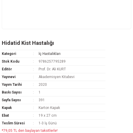
Hidatid Kist Hastalığı
Kategori
İç Hastalıkları
Stok Kodu
9786257795289
Editör
Prof. Dr. Ali KURT
Yayınevi
Akademisyen Kitabevi
Yayım Tarihi
2020
Baskı Sayısı
1
Sayfa Sayısı
391
Kapak
Karton Kapak
Ebat
19 x 27 cm
Teslim Süresi
1-3 İş Günü
*79,05 TL den başlayan taksitlerle!