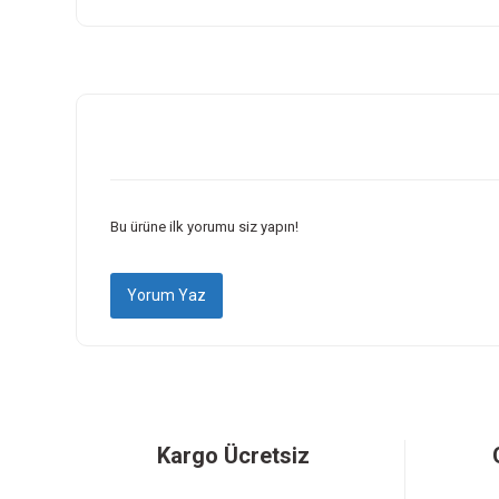
Bu ürünün fiyat bilgisi, resim, ürün açıklamalarında ve diğer k
Görüş ve önerileriniz için teşekkür ederiz.
Ürün resmi kalitesiz, bozuk veya görüntülenemiyor.
Ürün açıklamasında eksik bilgiler bulunuyor.
Ürün bilgilerinde hatalar bulunuyor.
Ürün fiyatı diğer sitelerden daha pahalı.
Bu ürüne ilk yorumu siz yapın!
Bu ürüne benzer farklı alternatifler olmalı.
Yorum Yaz
Kargo Ücretsiz