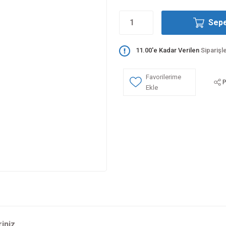
Sepe
11.00'e Kadar Verilen
Siparişl
P
riniz