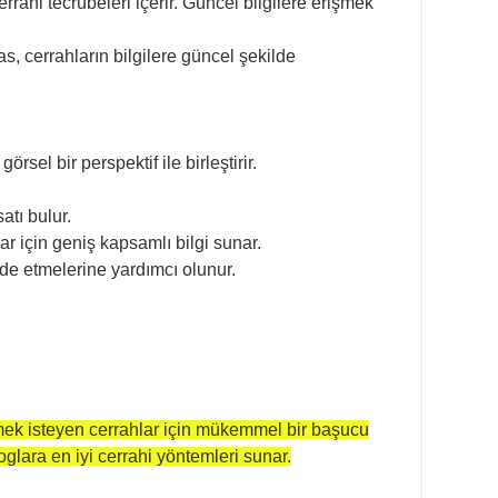
rrahi tecrübeleri içerir. Güncel bilgilere erişmek
s, cerrahların bilgilere güncel şekilde
rsel bir perspektif ile birleştirir.
atı bulur.
r için geniş kapsamlı bilgi sunar.
elde etmelerine yardımcı olunur.
enmek isteyen cerrahlar için mükemmel bir başucu
oglara en iyi cerrahi yöntemleri sunar.