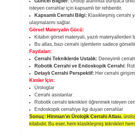
Güncel Bilgiler:
Üroloji alanında dünyaca ünlü u
isteyen cerrahlar için kapsamlı bir rehberdir.
Kapsamlı Cerrahi Bilgi:
Klasikleşmiş cerrahi yö
ulaşmalarını sağlar.
Görsel Materyalin Gücü:
Kitabın görsel materyali, yazılı materyallerden b
Bu atlas, bazı cerrahi işlemlerin sadece görseller 
Faydaları:
Cerrahi Tekniklerde Ustalık:
Deneyimli cerrahla
Robotik Cerrahi ve Endoskopik Cerrahi:
Robo
Detaylı Cerrahi Perspektif:
Her cerrahi girişimi
Kimler İçin:
Ürologlar
Cerrahi asistanlar
Robotik cerrahi teknikleri öğrenmek isteyen cer
Endoskopik cerrahiye ilgi duyan cerrahlar
Sonuç:
Hinman’ın Ürolojik Cerrahi Atlası
, ürol
kitabıdır. Bu eser, hem klasikleşmiş teknikleri he