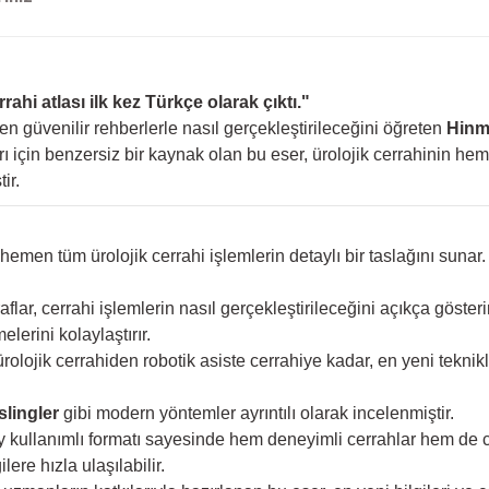
hi atlası ilk kez Türkçe olarak çıktı."
en güvenilir rehberlerle nasıl gerçekleştirileceğini öğreten
Hinma
rı için benzersiz bir kaynak olan bu eser, ürolojik cerrahinin h
ir.
emen tüm ürolojik cerrahi işlemlerin detaylı bir taslağını sunar.
aflar, cerrahi işlemlerin nasıl gerçekleştirileceğini açıkça gösteri
lerini kolaylaştırır.
olojik cerrahiden robotik asiste cerrahiye kadar, en yeni teknikle
slingler
gibi modern yöntemler ayrıntılı olarak incelenmiştir.
ay kullanımlı formatı sayesinde hem deneyimli cerrahlar hem de c
ere hızla ulaşılabilir.