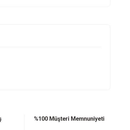
ilirsiniz.
ş
%100 Müşteri Memnuniyeti