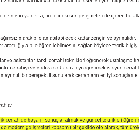
zmanların katkılarıyla hazırlanan bu eser, en yeni bilgileri ve ce
ntemlerin yanı sıra, ürolojideki son gelişmeleri de içeren bu atla
ağımsız olarak bile anlaşılabilecek kadar zengin ve ayrıntılıdır.
aracılığıyla bile öğrenilebilmesini sağlar, böylece teorik bilgiyi gö
r ve asistanlar, farklı cerrahi teknikleri öğrenerek ustalaşma fırs
tik cerrahiyi ve endoskopik cerrahiyi öğrenmek isteyen cerrahla
n ayrıntılı bir perspektifi sunularak cerrahların en iyi sonuçları 
rahlar
ojik cerrahide başarılı sonuçlar almak ve güncel teknikleri öğr
m de modern gelişmeleri kapsamlı bir şekilde ele alarak, tüm ürol