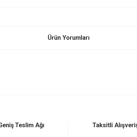
onularda yetersiz gördüğünüz noktaları öneri formunu kullanarak tarafımıza ileteb
Ürün Yorumları
Gönder
Geniş Teslim Ağı
Taksitli Alışveri