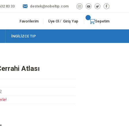
632 83 33
destek@nobeltip.com
Favorilerim
Üye Ol
Giriş Yap
Sepetim
/
İNGİLİZCE TIP
Cerrahi Atlası
2
rle!
L