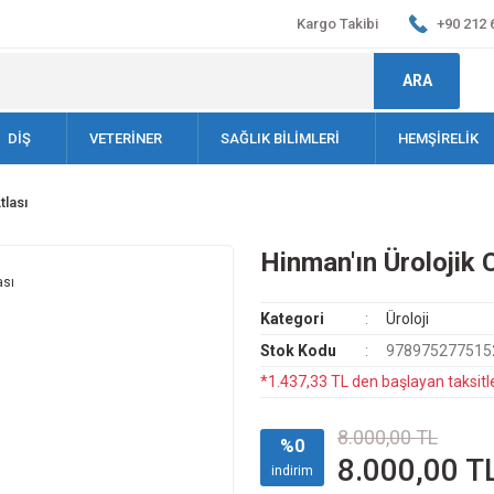
Kargo Takibi
+90 212 
ARA
DİŞ
VETERİNER
SAĞLIK BİLİMLERİ
HEMŞİRELİK
tlası
Hinman'ın Ürolojik 
Kategori
Üroloji
Stok Kodu
978975277515
*1.437,33 TL den başlayan taksitle
8.000,00 TL
%0
8.000,00 T
indirim