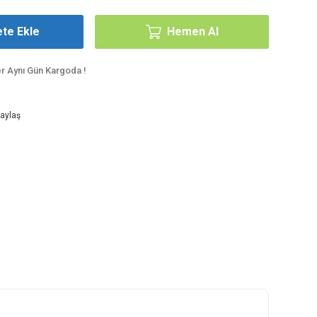
te Ekle
Hemen Al
er Aynı Gün Kargoda !
aylaş