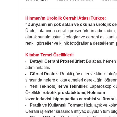
Hinman'ın Ürolojik Cerrahi Atlası Türkçe:
"Dünyanın en çok satan ve okunan ürolojik cerra
Üroloji alanında cerrahi prosedürlerin adım adım, 
olarak sunulmuştur. Ürologlar ve cerrahi asistanla
renkli görseller ve klinik fotoğraflarla desteklenmişt
Kitabın Temel Özellikleri:
Detaylı Cerrahi Prosedürler:
Bu atlas, hemen h
adım anlatılır.
Görsel Destek:
Renkli görseller ve klinik fotoğr
sırasında nelere dikkat etmeleri gerektiğini öğrenme
Yeni Teknolojiler ve Teknikler:
Laparoskopik ür
Özellikle
robotik prostatektomi
,
Holmium
lazer tedavisi
,
hipospadias cerrahisi
ve
üretral 
Pratik ve Kullanışlı Format:
Hızlı, açık ve kol
Cerrahi işlemler sırasında ihtiyaç duyulan tüm bilgil