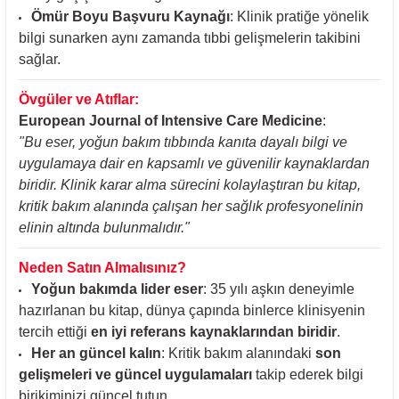
Ömür Boyu Başvuru Kaynağı
: Klinik pratiğe yönelik
bilgi sunarken aynı zamanda tıbbi gelişmelerin takibini
sağlar.
Övgüler ve Atıflar:
European Journal of Intensive Care Medicine
:
"Bu eser, yoğun bakım tıbbında kanıta dayalı bilgi ve
uygulamaya dair en kapsamlı ve güvenilir kaynaklardan
biridir. Klinik karar alma sürecini kolaylaştıran bu kitap,
kritik bakım alanında çalışan her sağlık profesyonelinin
elinin altında bulunmalıdır."
Neden Satın Almalısınız?
Yoğun bakımda lider eser
: 35 yılı aşkın deneyimle
hazırlanan bu kitap, dünya çapında binlerce klinisyenin
tercih ettiği
en iyi referans kaynaklarından biridir
.
Her an güncel kalın
: Kritik bakım alanındaki
son
gelişmeleri ve güncel uygulamaları
takip ederek bilgi
birikiminizi güncel tutun.