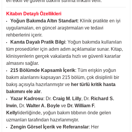
en etkili ve güvenli bakımı sunma imkanı verir.
Kitabın Detaylı Özellikleri
Yoğun Bakımda Altın Standart
: Klinik pratikte en iyi
uygulamaları, en güncel araştırmaları ve tedavi
rehberlerini içerir.
Kanıta Dayalı Pratik Bilgi
: Yoğun bakımda kullanılan
tüm prosedürler için adım adım açıklamalar sunar. Kitap,
klinisyenlerin gerçek vakalarda hızlı ve güvenli kararlar
almasını sağlar.
215 Bölümde Kapsamlı İçerik
: Tüm erişkin yoğun
bakım alanlarını kapsayan 215 bölüm, çok disiplinli bir
bakış açısıyla hazırlanmıştır ve
her türlü kritik hasta
bakımını ele alır
.
Yazar Kadrosu
: Dr.
Craig M. Lilly
, Dr.
Richard S.
Irwin
, Dr.
Walter A. Boyle
ve
Dr. William F.
Kelly
liderliğinde, yoğun bakım tıbbının önde gelen
uzmanları tarafından hazırlanmıştır.
Zengin Görsel İçerik ve Referanslar
: Her