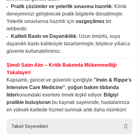
Pratik çözümler ve yeterlik sınavına hazırlık
: Klinik
deneyiminizi geliştirecek pratik bilgilerle donatılmıştır.
Yeterlik sınavlarına hazırlık için
vazgeçilmez
bir
rehberdir.
Kaliteli Baskı ve Dayanıklılık
: Uzun ömürlü, suya
dayanıklı baskı kalitesiyle tasarlanmıştır, böylece yıllarca
güvenle kullanabilirsiniz.
Şimdi Satın Alın – Kritik Bakımda Mükemmelliği
Yakalayın!
Kapsamlı, güncel ve güvenilir içeriğiyle
"Irwin & Rippe's
Intensive Care Medicine"
,
yoğun bakım tıbbında
lider
konumdaki eserlere örnek teşkil ediyor.
Bilgiyi
pratikle buluşturan
bu kaynak sayesinde, hastalarınıza
en yüksek kalitede hizmet sunmak artık daha mümkün!
Taksit Seçenekleri