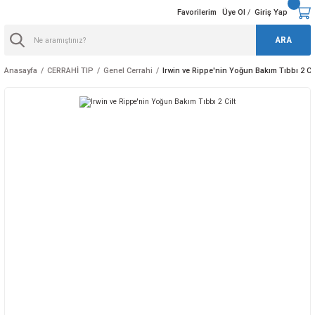
Favorilerim
Üye Ol
Giriş Yap
/
ARA
Anasayfa
CERRAHİ TIP
Genel Cerrahi
Irwin ve Rippe'nin Yoğun Bakım Tıbbı 2 Cil