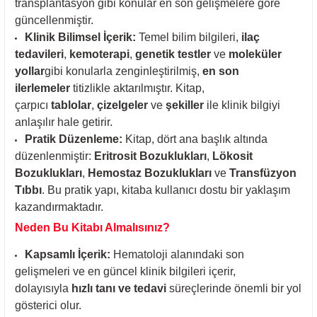
transplantasyon gibi konular en son gelişmelere göre
güncellenmiştir.
Klinik Bilimsel İçerik:
Temel bilim bilgileri,
ilaç
tedavileri
,
kemoterapi
,
genetik testler
ve
moleküler
yollar
gibi konularla zenginleştirilmiş,
en son
ilerlemeler
titizlikle aktarılmıştır. Kitap,
çarpıcı
tablolar
,
çizelgeler
ve
şekiller
ile klinik bilgiyi
anlaşılır hale getirir.
Pratik Düzenleme:
Kitap, dört ana başlık altında
düzenlenmiştir:
Eritrosit Bozuklukları
,
Lökosit
Bozuklukları
,
Hemostaz Bozuklukları
ve
Transfüzyon
Tıbbı
. Bu pratik yapı, kitaba kullanıcı dostu bir yaklaşım
kazandırmaktadır.
Neden Bu Kitabı Almalısınız?
Kapsamlı İçerik:
Hematoloji alanındaki son
gelişmeleri ve en güncel klinik bilgileri içerir,
dolayısıyla
hızlı tanı ve tedavi
süreçlerinde önemli bir yol
gösterici olur.