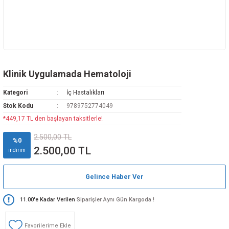
Klinik Uygulamada Hematoloji
Kategori
İç Hastalıkları
Stok Kodu
9789752774049
*449,17 TL den başlayan taksitlerle!
2.500,00 TL
%0
2.500,00 TL
indirim
Gelince Haber Ver
11.00'e Kadar Verilen
Siparişler Aynı Gün Kargoda !