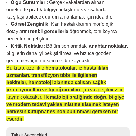
Olgu Sunumları:
Gerçek vakalardan alınan
örneklerle
pratik bilgiyi
pekiştirmek ve sahada
karşılaşılabilecek durumları anlamak için idealdir.
Görsel Zenginlik:
Kan hastalıklarının morfolojik
detaylarını
renkli görsellerle
öğrenmek, tanı koyma
becerilerini geliştirir.
Kritik Noktalar:
Bölüm sonlarındaki
anahtar noktalar
,
bilgilerin daha iyi pekiştirilmesi ve hızlıca gözden
geçirilmesi için mükemmel bir kaynaktır.
Bu kitap, özellikle
hematologlar
,
iç hastalıkları
uzmanları
,
transfüzyon tıbbı ile ilgilenen
hekimler
,
hematoloji alanında çalışan sağlık
profesyonelleri
ve
tıp öğrencileri
için vazgeçilmez bir
kaynak olacaktır.
Hematoloji pratiğinde doğru bilgiye
ve modern tedavi yaklaşımlarına ulaşmak isteyen
herkesin kütüphanesinde bulunması gereken bir
eserdir
.
Taksit Seçenekleri