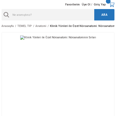
Favorilerim
Üye Ol
Giriş Yap
/
ARA
Anasayfa
TEMEL TIP
Anatomi
Klinik Yönleri ile Özet Nöroanatomi: Nöroanatomin