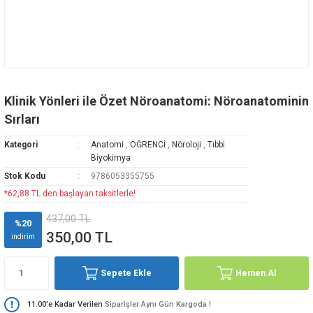
Klinik Yönleri ile Özet Nöroanatomi: Nöroanatominin
Sırları
Kategori
Anatomi
,
ÖĞRENCİ
,
Nöroloji
,
Tıbbi
Biyokimya
Stok Kodu
9786053355755
*62,88 TL den başlayan taksitlerle!
437,00 TL
%20
350,00 TL
indirim
Sepete Ekle
Hemen Al
11.00'e Kadar Verilen
Siparişler Aynı Gün Kargoda !