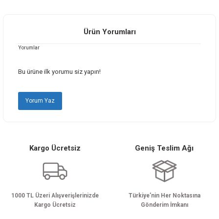
yetersiz gördüğünüz noktaları öneri formunu kullanarak tarafımıza
iletebilirsiniz.
Görüş ve önerileriniz için teşekkür ederiz.
Ürün Yorumları
Yorumlar
Ürün resmi kalitesiz, bozuk veya görüntülenemiyor.
Ürün açıklamasında eksik bilgiler bulunuyor.
Bu ürüne ilk yorumu siz yapın!
Ürün bilgilerinde hatalar bulunuyor.
Ürün fiyatı diğer sitelerden daha pahalı.
Yorum Yaz
Bu ürüne benzer farklı alternatifler olmalı.
Kargo Ücretsiz
Geniş Teslim Ağı
Gönder
1000 TL Üzeri Alışverişlerinizde
Türkiye’nin Her Noktasına
Kargo Ücretsiz
Gönderim İmkanı