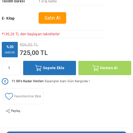
Teslim Süresi
1-3 İş Günü
Satın Al
E- Kitap
*130,26 TL den başlayan taksitlerle!
906,00 TL
%20
725,00 TL
indirim
Sepete Ekle
Hemen Al
11.00'e Kadar Verilen
Siparişler Aynı Gün Kargoda !
Paylaş