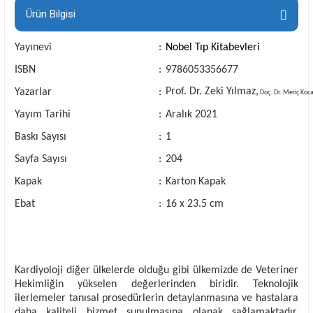
Ürün Bilgisi
Yayınevi
:
Nobel Tıp Kitabevleri
ISBN
:
9786053356677
Prof. Dr. Zeki Yılmaz,
Yazarlar
:
Doç. Dr. Meriç Koc
Yayım Tarihi
:
Aralık 2021
Baskı Sayısı
:
1
Sayfa Sayısı
:
204
Kapak
:
Karton Kapak
Ebat
:
16 x 23.5 cm
Kardiyoloji diğer ülkelerde olduğu gibi ülkemizde de Veteriner
Hekimliğin yükselen değerlerinden biridir. Teknolojik
ilerlemeler tanısal prosedürlerin detaylanmasına ve hastalara
daha kaliteli hizmet sunulmasına olanak sağlamaktadır.