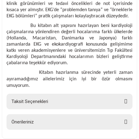
klinik görünümleri ve tedavi öncelikleri de not içerisinde 
kısaca yer almıştır. EKG’de “problemden tanıya” ve “örneklerle 
EKG bölümleri” pratik çalışmaları kolaylaştıracak düzeydedir. 
Bu kitabın alt yapısını hazırlayan beni kardiyoloji 
çalışmalarına yönlendiren değerli hocalarıma farklı ülkelerde 
(Hollanda, Macaristan, Danimarka ve Japonya) farklı 
zamanlarda EKG ve ekokardiyografi konusunda gelişimime 
katkı veren akademisyenlere ve üniversitemizin Tıp Fakültesi 
Kardiyoloji Departmanındaki hocalarımın bizleri geliştirme 
çabalarına teşekkür ediyorum.
Kitabın hazırlanma sürecinde yeterli zaman 
ayıramadığımız ailelerimiz için iyi bir özür olmasını 
umuyorum. 
Taksit Seçenekleri
Önerileriniz
Bu ürünün fiyat bilgisi, resim, ürün açıklamalarında ve diğer konularda