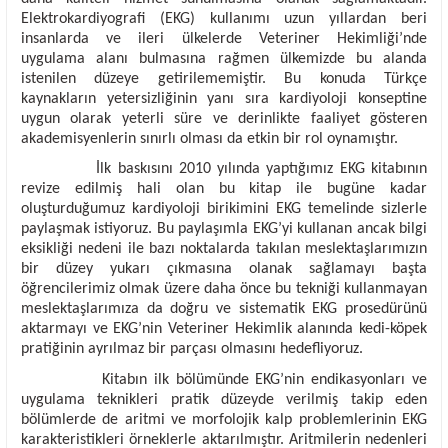
Elektrokardiyografi (EKG) kullanımı uzun yıllardan beri
insanlarda ve ileri ülkelerde Veteriner Hekimliği’nde
uygulama alanı bulmasına rağmen ülkemizde bu alanda
istenilen düzeye getirilememiştir. Bu konuda Türkçe
kaynakların yetersizliğinin yanı sıra kardiyoloji konseptine
uygun olarak yeterli süre ve derinlikte faaliyet gösteren
akademisyenlerin sınırlı olması da etkin bir rol oynamıştır.
İlk baskısını 2010 yılında yaptığımız EKG kitabının 
revize edilmiş hali olan bu kitap ile bugüne kadar 
oluşturduğumuz kardiyoloji birikimini EKG temelinde sizlerle 
paylaşmak istiyoruz. Bu paylaşımla EKG’yi kullanan ancak bilgi 
eksikliği nedeni ile bazı noktalarda takılan meslektaşlarımızın 
bir düzey yukarı çıkmasına olanak sağlamayı başta 
öğrencilerimiz olmak üzere daha önce bu tekniği kullanmayan 
meslektaşlarımıza da doğru ve sistematik EKG prosedürünü 
aktarmayı ve EKG’nin Veteriner Hekimlik alanında kedi-köpek 
pratiğinin ayrılmaz bir parçası olmasını hedefliyoruz.
Kitabın ilk bölümünde EKG’nin endikasyonları ve 
uygulama teknikleri pratik düzeyde verilmiş takip eden 
bölümlerde de aritmi ve morfolojik kalp problemlerinin EKG 
karakteristikleri örneklerle aktarılmıştır. Aritmilerin nedenleri 