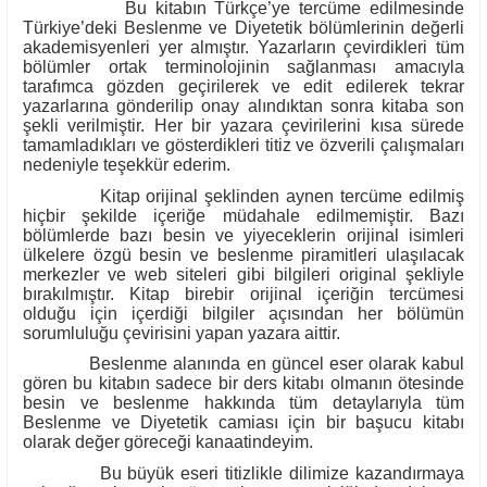
Bu kitabın Türkçe’ye tercüme edilmesinde
Türkiye’deki Beslenme ve Diyetetik bölümlerinin değerli
akademisyenleri yer almıştır. Yazarların çevirdikleri tüm
bölümler ortak terminolojinin sağlanması amacıyla
tarafımca gözden geçirilerek ve edit edilerek tekrar
yazarlarına gönderilip onay alındıktan sonra kitaba son
şekli verilmiştir. Her bir yazara çevirilerini kısa sürede
tamamladıkları ve gösterdikleri titiz ve özverili çalışmaları
nedeniyle teşekkür ederim.
Kitap orijinal şeklinden aynen tercüme edilmiş
hiçbir şekilde içeriğe müdahale edilmemiştir. Bazı
bölümlerde bazı besin ve yiyeceklerin orijinal isimleri
ülkelere özgü besin ve beslenme piramitleri ulaşılacak
merkezler ve web siteleri gibi bilgileri original şekliyle
bırakılmıştır. Kitap birebir orijinal içeriğin tercümesi
olduğu için içerdiği bilgiler açısından her bölümün
sorumluluğu çevirisini yapan yazara aittir.
Beslenme alanında en güncel eser olarak kabul
gören bu kitabın sadece bir ders kitabı olmanın ötesinde
besin ve beslenme hakkında tüm detaylarıyla tüm
Beslenme ve Diyetetik camiası için bir başucu kitabı
olarak değer göreceği kanaatindeyim.
Bu büyük eseri titizlikle dilimize kazandırmaya