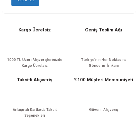
Bu ürüne benzer farklı alternatifler olmalı.
Kargo Ücretsiz
Geniş Teslim Ağı
Gönder
1000 TL Üzeri Alışverişlerinizde
Türkiye’nin Her Noktasına
Kargo Ücretsiz
Gönderim İmkanı
Taksitli Alışveriş
%100 Müşteri Memnuniyeti
Anlaşmalı Kartlarda Taksit
Güvenli Alışveriş
Seçenekleri