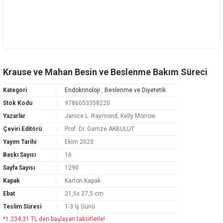
Krause ve Mahan Besin ve Beslenme Bakım Süreci
Kategori
Endokrinoloji
,
Beslenme ve Diyetetik
Stok Kodu
9786053358220
Yazarlar
Janice L. Raymond, Kelly Morrow
Çeviri Editörü
Prof. Dr. Gamze AKBULUT
Yayım Tarihi
Ekim 2023
Baskı Sayısı
16
Sayfa Sayısı
1290
Kapak
Karton Kapak
Ebat
21,5x 27,5 cm
Teslim Süresi
1-3 İş Günü
*1.234,31 TL den başlayan taksitlerle!