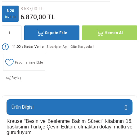
8.587,00 TL
%20
6.870,00 TL
indirim
Sepete Ekle
Hemen Al
11.00'e Kadar Verilen
Siparişler Aynı Gün Kargoda !
Paylaş
Ürün Bilgisi
Krause “Besin ve Beslenme Bakım Süreci” kitabının 16.
baskısının Türkçe Çeviri Editörü olmaktan dolayı mutlu ve
gururluyum.