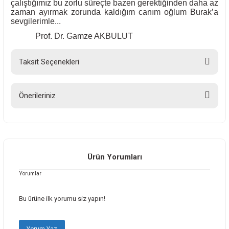
çalıştığımız bu zorlu süreçte bazen gerektiğinden daha az
zaman ayırmak zorunda kaldığım canım oğlum Burak’a
sevgilerimle...
Prof. Dr. Gamze AKBULUT
Taksit Seçenekleri
Önerileriniz
Bu ürünün fiyat bilgisi, resim, ürün açıklamalarında ve diğer konularda
yetersiz gördüğünüz noktaları öneri formunu kullanarak tarafımıza
iletebilirsiniz.
Görüş ve önerileriniz için teşekkür ederiz.
Ürün Yorumları
Yorumlar
Ürün resmi kalitesiz, bozuk veya görüntülenemiyor.
Ürün açıklamasında eksik bilgiler bulunuyor.
Bu ürüne ilk yorumu siz yapın!
Ürün bilgilerinde hatalar bulunuyor.
Ürün fiyatı diğer sitelerden daha pahalı.
Yorum Yaz