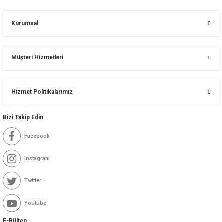
Kurumsal
Müşteri Hizmetleri
Hizmet Politikalarımız
Bizi Takip Edin
Facebook
Instagram
Twitter
Youtube
E-Bülten