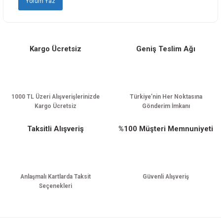
Yorum Yaz
Bu ürüne benzer farklı alternatifler olmalı.
Kargo Ücretsiz
Geniş Teslim Ağı
Gönder
1000 TL Üzeri Alışverişlerinizde
Türkiye’nin Her Noktasına
Kargo Ücretsiz
Gönderim İmkanı
Taksitli Alışveriş
%100 Müşteri Memnuniyeti
Anlaşmalı Kartlarda Taksit
Güvenli Alışveriş
Seçenekleri