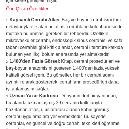
içeriklerle genişletilmiştir.
Öne Çıkan Özellikler:
Kapsamlı Cerrahi Atlas
: Baş ve boyun cerrahisini tüm
detaylarıyla ele alan bu atlas, cerrahların kütüphanesinde
mutlaka bulunması gereken bir rehberdir. Özellikle
mikrovasküler cerrahi, endoskopik sinüs cerrahisi ve kafa
tabanı cerrahisi gibi kritik alanlar, cerrahi literatüre katkıda
bulunan yenilikçi bölümler arasında yer almaktadır.
1.400'den Fazla Görsel
: Kitap, cerrahi prosedürleri ve
baş-boyun anatomisini gösteren 1.400'den fazla yüksek
kaliteli görsel içerir. Bu görseller, her bir cerrahi adımı
ayrıntılı olarak göstererek, cerrahların prosedürleri daha
iyi anlamasını sağlar.
Uzman Yazar Kadrosu
: Dünyanın dört bir yanından,
bu alanda uzmanlaşmış 39 cerrahın katkılarıyla
hazırlanan atlas, uluslararası alanda kabul görmüş
cerrahi uygulamalara yer vermektedir. Bu sayede
cerrahlar, en güncel ve doğru cerrahi teknikleri öğrenme