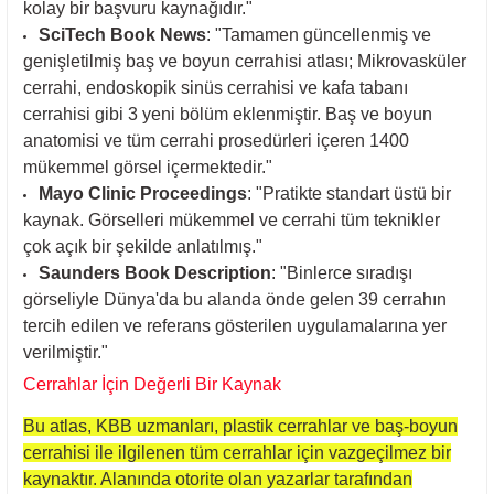
kolay bir başvuru kaynağıdır."
SciTech Book News
: "Tamamen güncellenmiş ve
genişletilmiş baş ve boyun cerrahisi atlası; Mikrovasküler
cerrahi, endoskopik sinüs cerrahisi ve kafa tabanı
cerrahisi gibi 3 yeni bölüm eklenmiştir. Baş ve boyun
anatomisi ve tüm cerrahi prosedürleri içeren 1400
mükemmel görsel içermektedir."
Mayo Clinic Proceedings
: "Pratikte standart üstü bir
kaynak. Görselleri mükemmel ve cerrahi tüm teknikler
çok açık bir şekilde anlatılmış."
Saunders Book Description
: "Binlerce sıradışı
görseliyle Dünya'da bu alanda önde gelen 39 cerrahın
tercih edilen ve referans gösterilen uygulamalarına yer
verilmiştir."
Cerrahlar İçin Değerli Bir Kaynak
Bu atlas, KBB uzmanları, plastik cerrahlar ve baş-boyun
cerrahisi ile ilgilenen tüm cerrahlar için vazgeçilmez bir
kaynaktır. Alanında otorite olan yazarlar tarafından