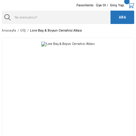
Favorilerim
Üye Ol
Giriş Yap
/
ARA
Anasayfa
DİŞ
Lore Baş & Boyun Cerrahisi Atlası