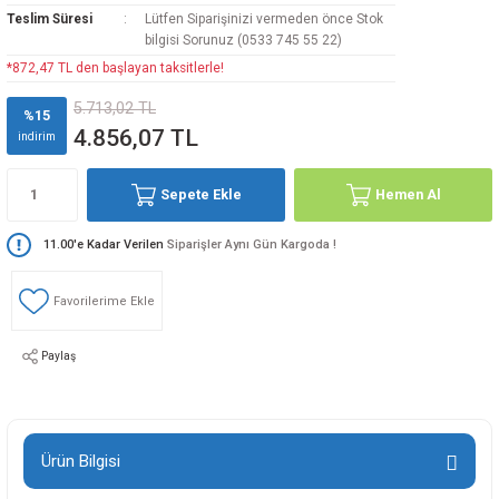
Teslim Süresi
Lütfen Siparişinizi vermeden önce Stok
bilgisi Sorunuz (0533 745 55 22)
*872,47 TL den başlayan taksitlerle!
5.713,02 TL
%15
4.856,07 TL
indirim
Sepete Ekle
Hemen Al
11.00'e Kadar Verilen
Siparişler Aynı Gün Kargoda !
Paylaş
Ürün Bilgisi