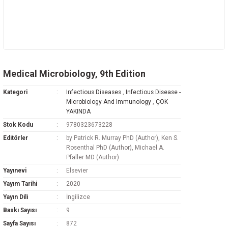
Medical Microbiology, 9th Edition
Kategori
Infectious Diseases
,
Infectious Disease -
Microbiology And Immunology
,
ÇOK
YAKINDA
Stok Kodu
9780323673228
Editörler
by Patrick R. Murray PhD (Author), Ken S.
Rosenthal PhD (Author), Michael A.
Pfaller MD (Author)
Yayınevi
Elsevier
Yayım Tarihi
2020
Yayın Dili
İngilizce
Baskı Sayısı
9
Sayfa Sayısı
872