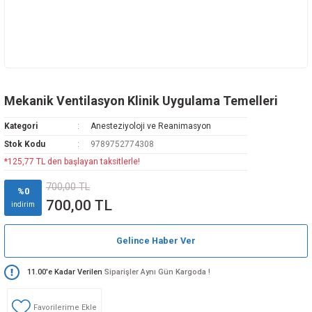
Mekanik Ventilasyon Klinik Uygulama Temelleri
Kategori
Anesteziyoloji ve Reanimasyon
Stok Kodu
9789752774308
*125,77 TL den başlayan taksitlerle!
700,00 TL
%0
700,00 TL
indirim
Gelince Haber Ver
11.00'e Kadar Verilen
Siparişler Aynı Gün Kargoda !