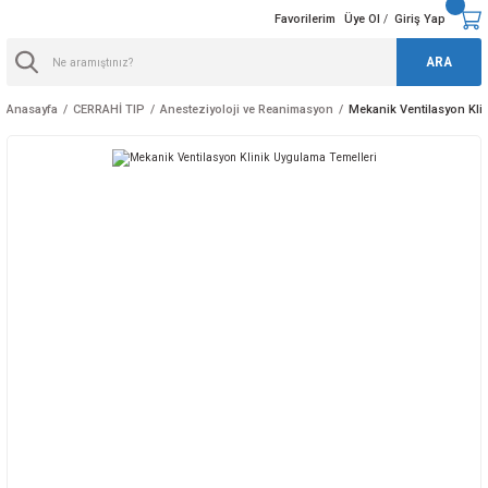
Favorilerim
Üye Ol
Giriş Yap
/
ARA
Anasayfa
CERRAHİ TIP
Anesteziyoloji ve Reanimasyon
Mekanik Ventilasyon Kli