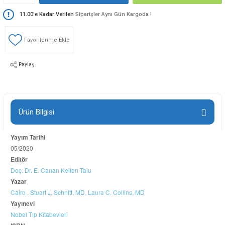
11.00'e Kadar Verilen
Siparişler Aynı Gün Kargoda !
Paylaş
Ürün Bilgisi
Yayım Tarihi
05/2020
Editör
Doç. Dr. E. Canan Kelten Talu
Yazar
Cairo
,
Stuart J. Schnitt, MD,
Laura C. Collins, MD
Yayınevi
Nobel Tıp Kitabevleri