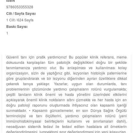
ISBN
9786053355328
Cilt / Sayfa Sayısı
1 Cilt / 624 Sayfa
Baskı Sayısı
1
Güvenli tanı için pratik yardımcınız! Bu popüler klinik referans, meme
dokusunda karşılaşılan tüm patolojik değişiklikleri doğru bir şekilde
tanımlamanıza yardımcı olur. Bu anlaşılması ve kullanılması kolay
organizasyon, sizin de yaptığınız gibi, lezyonları histolojik paternlerine
göre gruplandırarak ve bir lezyonu diğerinden ayıran özelliklere dikkat
çekerek tanıya yaklaşır. Yazarlar, uygun olan durumlarda, tanı
problemlerinin çözümünde yardımcı çalışmaların rolünü vurgulamakta;
çeşitli tanıların klinik önemi ve hasta yönetimi üzerindeki etkilerini
açıklayarak önemli klinik noktaların altını çizmekte ve her hasta için en
doğru patoloji raporunu oluşturmada ihtiyacınız olan kapsamlı içeriği
sunmaktadır. • Kapsamlı güncellemeler, en son Dünya Sağlık Örgütü
terminolojisi ve tanı ölçütlerini, yardımcı çalışmaların rolünü (yeni
immünohistokimyasal belirteçlerin kullanımı ve sınırlamaları dahil),
neoadjuvan sistemik tedavi ile tedavi edilen hastalara ait örneklerin
değerlendirilmesini, lumpektomi sınır değerlendirmesi için yeni kılavuzları,