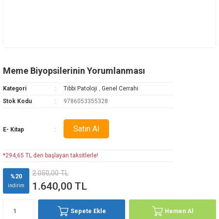
Meme Biyopsilerinin Yorumlanması
Kategori
Tıbbi Patoloji
,
Genel Cerrahi
Stok Kodu
9786053355328
Satın Al
E- Kitap
*294,65 TL den başlayan taksitlerle!
2.050,00 TL
%20
1.640,00 TL
indirim
Sepete Ekle
Hemen Al