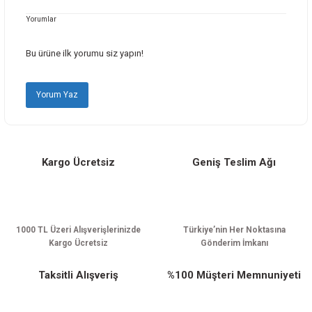
Yorumlar
Ürün resmi kalitesiz, bozuk veya görüntülenemiyor.
Ürün açıklamasında eksik bilgiler bulunuyor.
Bu ürüne ilk yorumu siz yapın!
Ürün bilgilerinde hatalar bulunuyor.
Ürün fiyatı diğer sitelerden daha pahalı.
Yorum Yaz
Bu ürüne benzer farklı alternatifler olmalı.
Kargo Ücretsiz
Geniş Teslim Ağı
Gönder
1000 TL Üzeri Alışverişlerinizde
Türkiye’nin Her Noktasına
Kargo Ücretsiz
Gönderim İmkanı
Taksitli Alışveriş
%100 Müşteri Memnuniyeti