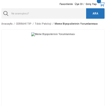
Favorilerim
Üye Ol
Giriş Yap
/
ARA
Anasayfa
CERRAHİ TIP
Tıbbi Patoloji
Meme Biyopsilerinin Yorumlanması