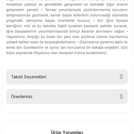
moleküler patoloji ve genetikteki gelişmeleri ve alandaki diğer önemli
gelişmeleri yansıtır. • Tanısal yorumlamada çözümlenmemiş konuların
tartışmalarında gezinerek, kanıta dayalı kriterlerin bulunmadığı alanlarda
pragmatik, deneyime dayalı önerilerde bulunur. • Kor iğne biyopsi
tekniğinin rolü ve bu teknikle ilişkili tuzakları kapsamlı şekilde sunarak,
iğne biyopsilerinin yorumlanmasında bilinçli kararlar alınmasını sağlar. •
Olgularınızı, birçoğu bu baskı için yeni olan yüzlerce özenle hazırlanmış
yüksek kaliteli resim ile karşılaştırabilirsiniz. • Düzinelerce yardımcı tablo ile
temel tanı özelliklerine ve ayırıcı tanı konularına bir bakışta erişebilir; özlü
biçim sayesinde ihtiyacınız olan cevapları hızlıca bulabilirsiniz.
Taksit Seçenekleri
Önerileriniz
Bu ürünün fiyat bilgisi, resim, ürün açıklamalarında ve diğer konularda
yetersiz gördüğünüz noktaları öneri formunu kullanarak tarafımıza
iletebilirsiniz.
Görüş ve önerileriniz için teşekkür ederiz.
Ürün Yorumları