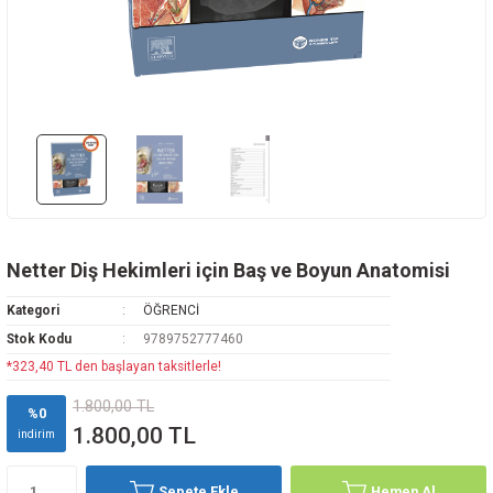
Rehabilitasyon
az Hastalıkları
avisi
ne
oji
i
vmatoloji
edavisi
y
arı
d Oncology
k
ryology And Cell Biology
ease - Microbiology And Immunology
Netter Diş Hekimleri için Baş ve Boyun Anatomisi
Kategori
ÖĞRENCİ
Stok Kodu
9789752777460
*323,40 TL den başlayan taksitlerle!
ne
1.800,00 TL
%0
1.800,00 TL
indirim
Sepete Ekle
Hemen Al