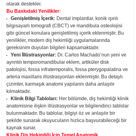
olarak destekler.
Bu Baskıdaki Yenilikler:
Genişletilmiş İçerik:
Dental implantlar, konik ışınlı
bilgisayarlı tomografi (CBCT) ve mandibula osteolojisi
gibi güncel konulara genişletilmiş içerik eklenmiştir. Bu
yenilikler, modern diş hekimliği uygulamalarında
gereksinim duyulan bilgileri kapsamaktadır.
Yeni İllüstrasyonlar:
Dr. Carlos Machado’nun yeni ve
ayrıntılı temporomandibular eklem, artiküler disk
patolojisi, fossa infratemporalis, fossa pterygopalatina ve
arteria maxillaris illüstrasyonları eklenmiştir. Bu detaylı
çizimler, karmaşık anatomi yapılarını daha anlaşılır
kılmaktadır.
Klinik Bilgi Tabloları:
Her bölümde, diş hekimliği klinik
anatomisine ilişkin illüstrasyonlar ve bilgilendirici tablolar
bulunmaktadır. Bu tablolar, bilgiyi öz ve anlaşılır bir
şekilde sunarak okuyucuların hızlıca başvurabileceği bir
kaynak sunar.
Klinik Diş Hekimliği İçin Temel Anatomik