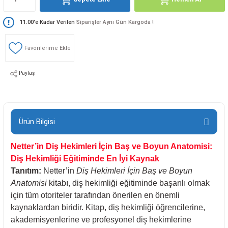
loji
Gynecology
11.00'e Kadar Verilen
Siparişler Aynı Gün Kargoda !
astalıkları
d Travmatology
Paylaş
ji
Ürün Bilgisi
Netter’in Diş Hekimleri İçin Baş ve Boyun Anatomisi:
Diş Hekimliği Eğitiminde En İyi Kaynak
Tanıtım:
Netter’in
Diş Hekimleri İçin Baş ve Boyun
Anatomisi
kitabı, diş hekimliği eğitiminde başarılı olmak
ne And Rehabilitation
için tüm otoriteler tarafından önerilen en önemli
kaynaklardan biridir. Kitap, diş hekimliği öğrencilerine,
ease
akademisyenlerine ve profesyonel diş hekimlerine