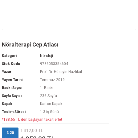
Nöralterapi Cep Atlası
Kategori
Nöroloji
Stok Kodu
9786053354604
Yazar
Prof. Dr. Hüseyin Nazlıkul
Yayım Tarihi
Temmuz 2019
Baskı Sayısı
1. Baskı
Sayfa Sayısı
236 Sayfa
Kapak
Karton Kapak
Teslim Süresi
1-3 İş Günü
*188,65 TL den başlayan taksitlerle!
1.312,00 TL
%20