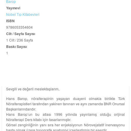
Barop
Yayınevi
Nobel Tıp Kitabevleri
ISBN
9786053354604
Cilt / Sayfa Sayısı
1 Cilt / 236 Sayfa
Baskı Sayısı
1
Sevgili ve değerli meslektaşlarım,
Hans Barop, nöralterapinin yaşayan duayeni olmakla birlikte Türk
Nöralterapistleri tarafından yakinen tanınan ve aynı zamanda BNR Onursal
Başkanlarındandır.
Hans Barop’un bu atlası 1996 yıllında yayınlamış olduğu orijinal
Nöralterapi Ders kitabı için tasarlanmıştır.
Görsel zenginliğinin yanı sıra her enjeksiyonun Nörovejatatif inervasyonu
başta olmak üzere topografik anatomiyi içselleştirmiş bir eserdir.