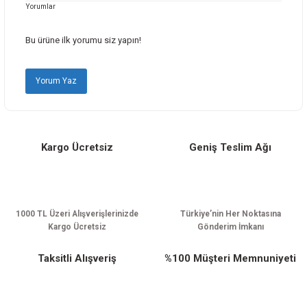
Yorumlar
Ürün resmi kalitesiz, bozuk veya görüntülenemiyor.
Ürün açıklamasında eksik bilgiler bulunuyor.
Bu ürüne ilk yorumu siz yapın!
Ürün bilgilerinde hatalar bulunuyor.
Ürün fiyatı diğer sitelerden daha pahalı.
Yorum Yaz
Bu ürüne benzer farklı alternatifler olmalı.
Kargo Ücretsiz
Geniş Teslim Ağı
Gönder
1000 TL Üzeri Alışverişlerinizde
Türkiye’nin Her Noktasına
Kargo Ücretsiz
Gönderim İmkanı
Taksitli Alışveriş
%100 Müşteri Memnuniyeti