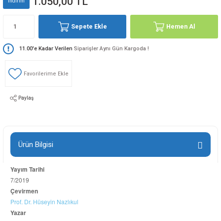
1.050,00 TL
indirim
Sepete Ekle
Hemen Al
11.00'e Kadar Verilen
Siparişler Aynı Gün Kargoda !
Paylaş
Ürün Bilgisi
Yayım Tarihi
7/2019
Çevirmen
Prof. Dr. Hüseyin Nazlıkul
Yazar