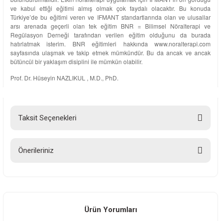
ve kabul ettiği eğitimi almış olmak çok faydalı olacaktır. Bu konuda
Türkiye’de bu eğitimi veren ve IFMANT standartlarında olan ve ulusallar
arsı arenada geçerli olan tek eğitim BNR = Bilimsel Nöralterapi ve
Regülasyon Derneği tarafından verilen eğitim olduğunu da burada
hatırlatmak isterim. BNR eğitimleri hakkında www.noralterapi.com
sayfasında ulaşmak ve takip etmek mümkündür. Bu da ancak ve ancak
bütüncül bir yaklaşım disiplini ile mümkün olabilir.
Prof. Dr. Hüseyin NAZLIKUL , M.D., PhD.
Taksit Seçenekleri
Önerileriniz
Bu ürünün fiyat bilgisi, resim, ürün açıklamalarında ve diğer konularda
yetersiz gördüğünüz noktaları öneri formunu kullanarak tarafımıza
iletebilirsiniz.
Görüş ve önerileriniz için teşekkür ederiz.
Ürün Yorumları