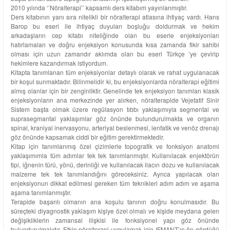
2010 yılında ‘’Nöralterapi’’ kapsamlı ders kitabım yayınlanmıştır.
Ders kitabının yanı sıra nitelikli bir nöralterapi atlasına ihtiyaç vardı. Hans
Barop bu eseri ile ihtiyaç duyulan boşluğu doldurmak ve hekim
arkadaşların cep kitabı niteliğinde olan bu eserle enjeksiyonları
hatırlamaları ve doğru enjeksiyon konusunda kısa zamanda fikir sahibi
olması için uzun zamandır aklımda olan bu eseri Türkçe ’ye çevirip
hekimlere kazandırmak istiyordum.
Kitapta tanımlanan tüm enjeksiyonlar detaylı olarak ve rahat uygulanacak
bir koşul sunmaktadır. Bilinmelidir ki, bu enjeksiyonlarda nöralterapi eğitimi
almış olanlar için bir zenginliktir. Genelinde tek enjeksiyon tanımları klasik
enjeksiyonların ana merkezinde yer alırken, nöralterapide Vejetatif Sinir
Sistem başta olmak üzere regülasyon tıbbı yaklaşımıyla segmental ve
suprasegmantal yaklaşımlar göz önünde bulundurulmakta ve organın
spinal, kraniyal inervasyonu, arteriyal beslenmesi, lenfatik ve venöz drenajı
göz önünde kapsamak ciddi bir eğitim gerektirmektedir.
Kitap için tanımlanmış özel çizimlerle topografik ve fonksiyon anatomi
yaklaşımımla tüm adımlar tek tek tanımlanmıştır. Kullanılacak enjektörün
tipi, iğnenin türü, yönü, derinliği ve kullanılacak ilacın dozu ve kullanılacak
malzeme tek tek tanımlandığını göreceksiniz. Ayrıca yapılacak olan
enjeksiyonun dikkat edilmesi gereken tüm teknikleri adım adım ve aşama
aşama tanımlanmıştır.
Terapide başarılı olmanın ana koşulu tanının doğru konulmasıdır. Bu
süreçteki diyagnostik yaklaşım kişiye özel olmalı ve kişide meydana gelen
değişikliklerin zamansal ilişkisi ile fonksiyonel yapı göz önünde
bulundurulmalıdır. Etkin nöralterapi uygulamak için IFMANT’ın ön gördüğü