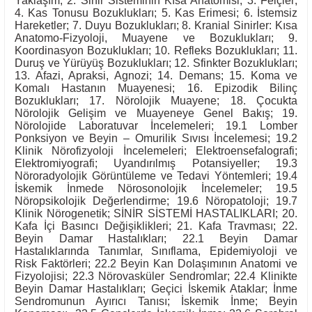
Yaklaşım; 2. Sinir Sisteminin Kısa Anatomisi; 3. Felçler;
4. Kas Tonusu Bozuklukları; 5. Kas Erimesi; 6. İstemsiz
Hareketler; 7. Duyu Bozuklukları; 8. Kranial Sinirler: Kısa
Anatomo-Fizyoloji, Muayene ve Bozuklukları; 9.
Koordinasyon Bozuklukları; 10. Refleks Bozuklukları; 11.
Duruş ve Yürüyüş Bozuklukları; 12. Sfinkter Bozuklukları;
13. Afazi, Apraksi, Agnozi; 14. Demans; 15. Koma ve
Komalı Hastanın Muayenesi; 16. Epizodik Bilinç
Bozuklukları; 17. Nörolojik Muayene; 18. Çocukta
Nörolojik Gelişim ve Muayeneye Genel Bakış; 19.
Nörolojide Laboratuvar İncelemeleri; 19.1 Lomber
Ponksiyon ve Beyin – Omurilik Sıvısı İncelemesi; 19.2
Klinik Nörofizyoloji İncelemeleri; Elektroensefalografi;
Elektromiyografi; Uyandırılmış Potansiyeller; 19.3
Nöroradyolojik Görüntüleme ve Tedavi Yöntemleri; 19.4
İskemik İnmede Nörosonolojik İncelemeler; 19.5
Nöropsikolojik Değerlendirme; 19.6 Nöropatoloji; 19.7
Klinik Nörogenetik; SİNİR SİSTEMİ HASTALIKLARI; 20.
Kafa İçi Basıncı Değişiklikleri; 21. Kafa Travması; 22.
Beyin Damar Hastalıkları; 22.1 Beyin Damar
Hastalıklarında Tanımlar, Sınıflama, Epidemiyoloji ve
Risk Faktörleri; 22.2 Beyin Kan Dolaşımının Anatomi ve
Fizyolojisi; 22.3 Nörovasküler Sendromlar; 22.4 Klinikte
Beyin Damar Hastalıkları; Geçici İskemik Ataklar; İnme
Sendromunun Ayırıcı Tanısı; İskemik İnme; Beyin