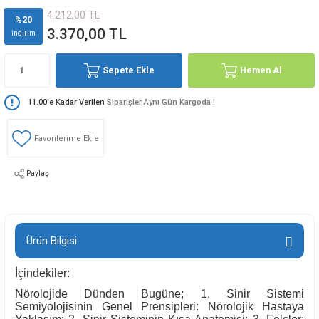
4.212,00 TL
%20
3.370,00 TL
indirim
Sepete Ekle
Hemen Al
11.00'e Kadar Verilen
Siparişler Aynı Gün Kargoda !
Paylaş
Ürün Bilgisi
İçindekiler:
Nörolojide Dünden Bugüne; 1. Sinir Sistemi
Semiyolojisinin Genel Prensipleri: Nörolojik Hastaya