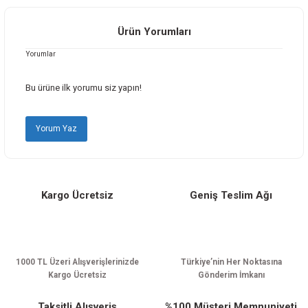
iletebilirsiniz.
Görüş ve önerileriniz için teşekkür ederiz.
Ürün Yorumları
Yorumlar
Ürün resmi kalitesiz, bozuk veya görüntülenemiyor.
Ürün açıklamasında eksik bilgiler bulunuyor.
Bu ürüne ilk yorumu siz yapın!
Ürün bilgilerinde hatalar bulunuyor.
Ürün fiyatı diğer sitelerden daha pahalı.
Yorum Yaz
Bu ürüne benzer farklı alternatifler olmalı.
Kargo Ücretsiz
Geniş Teslim Ağı
Gönder
1000 TL Üzeri Alışverişlerinizde
Türkiye’nin Her Noktasına
Kargo Ücretsiz
Gönderim İmkanı
Taksitli Alışveriş
%100 Müşteri Memnuniyeti