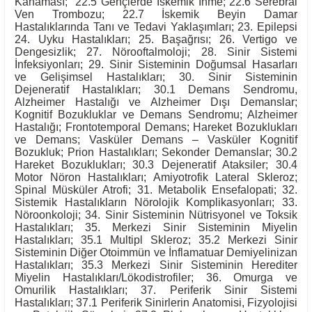
Kanaması;
22.5 Gençlerde İskemik İnme; 22.6 Serebral
Ven Trombozu; 22.7 İskemik Beyin Damar
Hastalıklarında Tanı ve Tedavi Yaklaşımları; 23. Epilepsi
24. Uyku Hastalıkları; 25. Başağrısı; 26. Vertigo ve
Dengesizlik; 27. Nörooftalmoloji; 28. Sinir Sistemi
İnfeksiyonları; 29. Sinir Sisteminin Doğumsal Hasarları
ve Gelişimsel Hastalıkları; 30. Sinir Sisteminin
Dejeneratif Hastalıkları; 30.1 Demans Sendromu,
Alzheimer Hastalığı ve Alzheimer Dışı Demanslar;
Kognitif Bozukluklar ve Demans Sendromu; Alzheimer
Hastalığı; Frontotemporal Demans; Hareket Bozuklukları
ve Demans; Vasküler Demans – Vasküler Kognitif
Bozukluk; Prion Hastalıkları; Sekonder Demanslar; 30.2
Hareket Bozuklukları; 30.3 Dejeneratif Ataksiler; 30.4
Motor Nöron Hastalıkları; Amiyotrofik Lateral Skleroz;
Spinal Müsküler Atrofi; 31. Metabolik Ensefalopati; 32.
Sistemik Hastalıkların Nörolojik Komplikasyonları; 33.
Nöroonkoloji; 34. Sinir Sisteminin Nütrisyonel ve Toksik
Hastalıkları; 35. Merkezi Sinir Sisteminin Miyelin
Hastalıkları; 35.1 Multipl Skleroz; 35.2 Merkezi Sinir
Sisteminin Diğer Otoimmün ve İnflamatuar Demiyelinizan
Hastalıkları; 35.3 Merkezi Sinir Sisteminin Herediter
Miyelin Hastalıkları/Lökodistrofiler; 36. Omurga ve
Omurilik Hastalıkları; 37. Periferik Sinir Sistemi
Hastalıkları; 37.1 Periferik Sinirlerin Anatomisi, Fizyolojisi