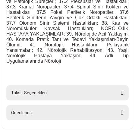
ve Patolojik Süreçleri; 37.2 Pleksuslar ve Hastalıkları;
37.3 Kranial Nöropatiler; 37.4 Spinal Sinir Kökleri ve
Hastalıkları; 37.5 Fokal Periferik Nöropatiler; 37.6
Periferik Sinirlerin Yaygın ve Çok Odaklı Hastalıkları;
37.7 Otonom Sinir Sistemi Hastalıkları; 38. Kas ve
Nöromüsküler Kavşak Hastalıkları; NÖROLOJİK
HASTAYA YAKLAŞIMLAR; 39. Nörolojide Acil Yaklaşım;
40. Komada Pratik Tanı ve Tedavi Yaklaşımları-Beyin
Ölümü; 41. Nörolojik Hastalıkların Psikiyatrik
Yansımaları; 42. Nörolojik Rehabilitasyon; 43. Yaşlı
Nörolojik Hastaya Yaklaşım; 44. Adli Tıp
Uygulamalarında Nöroloji
Taksit Seçenekleri
Önerileriniz
Bu ürünün fiyat bilgisi, resim, ürün açıklamalarında ve diğer konularda
yetersiz gördüğünüz noktaları öneri formunu kullanarak tarafımıza