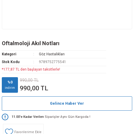
Oftalmoloji Akıl Notları
Kategori
Göz Hastalıkları
Stok Kodu
9789752775541
*177,87 TL den başlayan taksitlerle!
990,00 TL
%0
990,00 TL
indirim
Gelince Haber Ver
11.00'e Kadar Verilen
Siparişler Aynı Gün Kargoda !