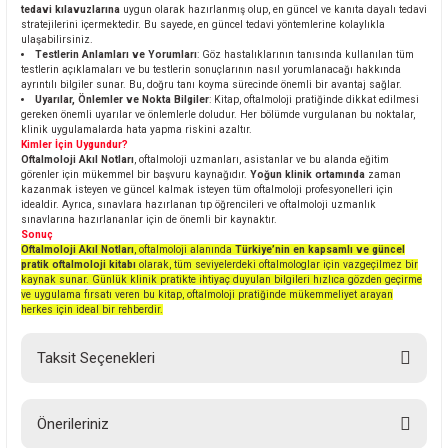
tedavi kılavuzlarına
uygun olarak hazırlanmış olup, en güncel ve kanıta dayalı tedavi
stratejilerini içermektedir. Bu sayede, en güncel tedavi yöntemlerine kolaylıkla
ulaşabilirsiniz.
Testlerin Anlamları ve Yorumları
: Göz hastalıklarının tanısında kullanılan tüm
testlerin açıklamaları ve bu testlerin sonuçlarının nasıl yorumlanacağı hakkında
ayrıntılı bilgiler sunar. Bu, doğru tanı koyma sürecinde önemli bir avantaj sağlar.
Uyarılar, Önlemler ve Nokta Bilgiler
: Kitap, oftalmoloji pratiğinde dikkat edilmesi
gereken önemli uyarılar ve önlemlerle doludur. Her bölümde vurgulanan bu noktalar,
klinik uygulamalarda hata yapma riskini azaltır.
Kimler İçin Uygundur?
Oftalmoloji Akıl Notları
, oftalmoloji uzmanları, asistanlar ve bu alanda eğitim
görenler için mükemmel bir başvuru kaynağıdır.
Yoğun klinik ortamında
zaman
kazanmak isteyen ve güncel kalmak isteyen tüm oftalmoloji profesyonelleri için
idealdir. Ayrıca, sınavlara hazırlanan tıp öğrencileri ve oftalmoloji uzmanlık
sınavlarına hazırlananlar için de önemli bir kaynaktır.
Sonuç
Oftalmoloji Akıl Notları
, oftalmoloji alanında
Türkiye’nin en kapsamlı ve güncel
pratik oftalmoloji kitabı
olarak, tüm seviyelerdeki oftalmologlar için vazgeçilmez bir
kaynak sunar. Günlük klinik pratikte ihtiyaç duyulan bilgileri hızlıca gözden geçirme
ve uygulama fırsatı veren bu kitap, oftalmoloji pratiğinde mükemmeliyet arayan
herkes için ideal bir rehberdir.
Taksit Seçenekleri
Önerileriniz