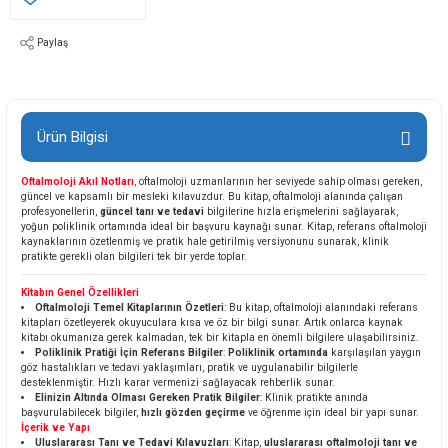
Paylaş
Ürün Bilgisi
Oftalmoloji Akıl Notları
,
oftalmoloji uzmanlarının her seviyede sahip olması gereken,
güncel ve kapsamlı bir mesleki kılavuzdur. Bu kitap, oftalmoloji alanında çalışan
profesyonellerin,
güncel tanı ve tedavi
bilgilerine hızla erişmelerini sağlayarak,
yoğun poliklinik ortamında ideal bir başvuru kaynağı sunar. Kitap, referans oftalmoloji
kaynaklarının özetlenmiş ve pratik hale getirilmiş versiyonunu sunarak, klinik
pratikte gerekli olan bilgileri tek bir yerde toplar.
Kitabın Genel Özellikleri
Oftalmoloji Temel Kitaplarının Özetleri
: Bu kitap, oftalmoloji alanındaki referans
kitapları özetleyerek okuyuculara kısa ve öz bir bilgi sunar. Artık onlarca kaynak
kitabı okumanıza gerek kalmadan, tek bir kitapla en önemli bilgilere ulaşabilirsiniz.
Poliklinik Pratiği İçin Referans Bilgiler
:
Poliklinik ortamında
karşılaşılan yaygın
göz hastalıkları ve tedavi yaklaşımları, pratik ve uygulanabilir bilgilerle
desteklenmiştir. Hızlı karar vermenizi sağlayacak rehberlik sunar.
Elinizin Altında Olması Gereken Pratik Bilgiler
: Klinik pratikte anında
başvurulabilecek bilgiler,
hızlı gözden geçirme
ve öğrenme için ideal bir yapı sunar.
İçerik ve Yapı
Uluslararası Tanı ve Tedavi Kılavuzları
: Kitap,
uluslararası oftalmoloji tanı ve