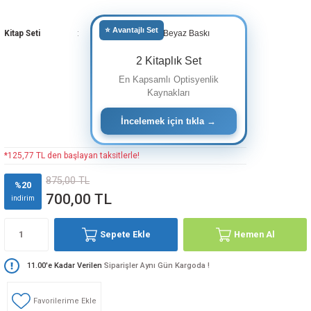
⭐ Avantajlı Set
Kitap Seti
2 Kitaplık Set
En Kapsamlı Optisyenlik
Kaynakları
İncelemek için tıkla →
*125,77 TL den başlayan taksitlerle!
875,00 TL
%20
700,00 TL
indirim
Sepete Ekle
Hemen Al
11.00'e Kadar Verilen
Siparişler Aynı Gün Kargoda !