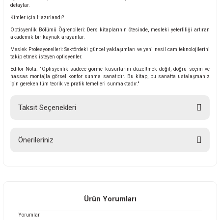
detaylar.
Kimler İçin Hazırlandı?
Optisyenlik Bölümü Öğrencileri: Ders kitaplarının ötesinde, mesleki yeterliliği artıran
akademik bir kaynak arayanlar.
Meslek Profesyonelleri: Sektördeki güncel yaklaşımları ve yeni nesil cam teknolojilerini
takip etmek isteyen optisyenler.
Editör Notu: "Optisyenlik sadece görme kusurlarını düzeltmek değil, doğru seçim ve
hassas montajla görsel konfor sunma sanatıdır. Bu kitap, bu sanatta ustalaşmanız
için gereken tüm teorik ve pratik temelleri sunmaktadır."
Taksit Seçenekleri
Önerileriniz
Bu ürünün fiyat bilgisi, resim, ürün açıklamalarında ve diğer konularda
yetersiz gördüğünüz noktaları öneri formunu kullanarak tarafımıza
iletebilirsiniz.
Görüş ve önerileriniz için teşekkür ederiz.
Ürün Yorumları
Yorumlar
Ürün resmi kalitesiz, bozuk veya görüntülenemiyor.