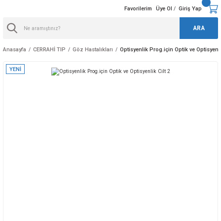
Favorilerim
Üye Ol
Giriş Yap
/
ARA
Anasayfa
CERRAHİ TIP
Göz Hastalıkları
Optisyenlik Prog.için Optik ve Optisyenli
YENİ