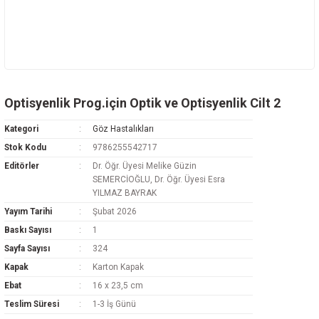
Optisyenlik Prog.için Optik ve Optisyenlik Cilt 2
Kategori
Göz Hastalıkları
Stok Kodu
9786255542717
Editörler
Dr. Öğr. Üyesi Melike Güzin
SEMERCİOĞLU, Dr. Öğr. Üyesi Esra
YILMAZ BAYRAK
Yayım Tarihi
Şubat 2026
Baskı Sayısı
1
Sayfa Sayısı
324
Kapak
Karton Kapak
Ebat
16 x 23,5 cm
Teslim Süresi
1-3 İş Günü