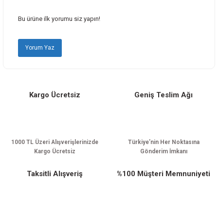
Ürün açıklamasında eksik bilgiler bulunuyor.
Bu ürüne ilk yorumu siz yapın!
Ürün bilgilerinde hatalar bulunuyor.
Ürün fiyatı diğer sitelerden daha pahalı.
Yorum Yaz
Bu ürüne benzer farklı alternatifler olmalı.
Kargo Ücretsiz
Geniş Teslim Ağı
Gönder
1000 TL Üzeri Alışverişlerinizde
Türkiye’nin Her Noktasına
Kargo Ücretsiz
Gönderim İmkanı
Taksitli Alışveriş
%100 Müşteri Memnuniyeti