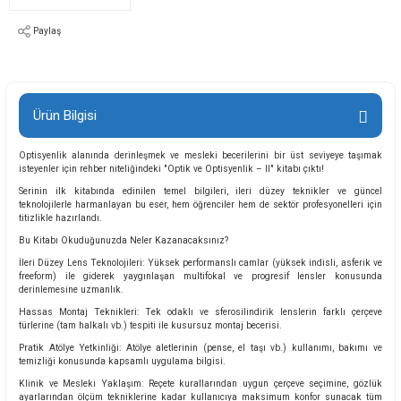
Paylaş
Ürün Bilgisi
Optisyenlik alanında derinleşmek ve mesleki becerilerini bir üst seviyeye taşımak
isteyenler için rehber niteliğindeki "Optik ve Optisyenlik – II" kitabı çıktı!
Serinin ilk kitabında edinilen temel bilgileri, ileri düzey teknikler ve güncel
teknolojilerle harmanlayan bu eser, hem öğrenciler hem de sektör profesyonelleri için
titizlikle hazırlandı.
Bu Kitabı Okuduğunuzda Neler Kazanacaksınız?
İleri Düzey Lens Teknolojileri: Yüksek performanslı camlar (yüksek indisli, asferik ve
freeform) ile giderek yaygınlaşan multifokal ve progresif lensler konusunda
derinlemesine uzmanlık.
Hassas Montaj Teknikleri: Tek odaklı ve sferosilindirik lenslerin farklı çerçeve
türlerine (tam halkalı vb.) tespiti ile kusursuz montaj becerisi.
Pratik Atölye Yetkinliği: Atölye aletlerinin (pense, el taşı vb.) kullanımı, bakımı ve
temizliği konusunda kapsamlı uygulama bilgisi.
Klinik ve Mesleki Yaklaşım: Reçete kurallarından uygun çerçeve seçimine, gözlük
ayarlarından ölçüm tekniklerine kadar kullanıcıya maksimum konfor sunacak tüm