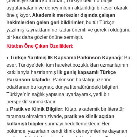
çevirisiyle sınırlı kalmadan, Türkiye’deki nörolojik
uygulamaların ve deneyimlerin aktarıldığı bir eser olarak
öne çıkıyor.
Akademik merkezler dışında çalışan
hekimlerden gelen geri bildirimler
, bu tür Türkçe
yazılmış kaynakların ne kadar önemli ve gerekli olduğunu
bir kez daha gözler önüne sermiştir.
Kitabın Öne Çıkan Özellikleri:
Türkçe Yazılmış İlk Kapsamlı Parkinson Kaynağı:
Bu
eser, Türkiye’deki tüm hareket bozuklukları uzmanlarının
katkılarıyla hazırlanmış
ilk geniş kapsamlı Türkçe
Parkinson kitabıdır
. Parkinson hastalığı üzerine
odaklanan bu kaynak, dünya literatüründeki bilgileri
Türkiye’nin sağlık yapısına uyarlayarak, yerli bir
perspektif sunmaktadır.
Pratik ve Klinik Bilgiler:
Kitap, akademik bir literatür
taraması olmaktan ziyade,
pratik ve klinik açıdan
kullanışlı bilgiler
sunmayı hedeflemektedir. Her
bölümde, yazarların kendi klinik deneyimlerine dayanan