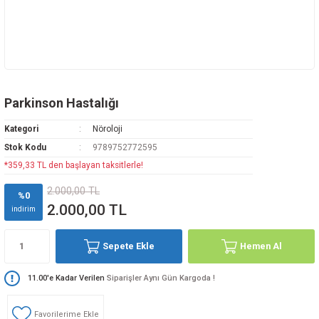
Parkinson Hastalığı
Kategori
Nöroloji
Stok Kodu
9789752772595
*359,33 TL den başlayan taksitlerle!
2.000,00 TL
%0
2.000,00 TL
indirim
Sepete Ekle
Hemen Al
11.00'e Kadar Verilen
Siparişler Aynı Gün Kargoda !