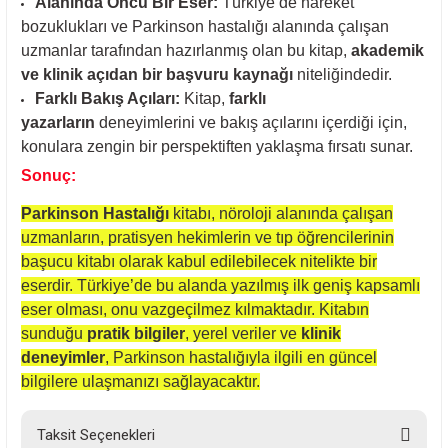
Alanında Öncü Bir Eser:
Türkiye’de hareket
bozuklukları ve Parkinson hastalığı alanında çalışan
uzmanlar tarafından hazırlanmış olan bu kitap,
akademik
ve klinik açıdan bir başvuru kaynağı
niteliğindedir.
Farklı Bakış Açıları:
Kitap,
farklı
yazarların
deneyimlerini ve bakış açılarını içerdiği için,
konulara zengin bir perspektiften yaklaşma fırsatı sunar.
Sonuç:
Parkinson Hastalığı
kitabı, nöroloji alanında çalışan
uzmanların, pratisyen hekimlerin ve tıp öğrencilerinin
başucu kitabı olarak kabul edilebilecek nitelikte bir
eserdir. Türkiye’de bu alanda yazılmış ilk geniş kapsamlı
eser olması, onu vazgeçilmez kılmaktadır. Kitabın
sunduğu
pratik bilgiler
, yerel veriler ve
klinik
deneyimler
, Parkinson hastalığıyla ilgili en güncel
bilgilere ulaşmanızı sağlayacaktır.
Taksit Seçenekleri