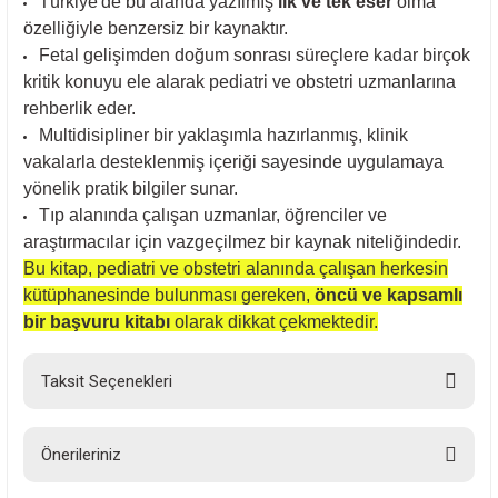
Türkiye'de bu alanda yazılmış
ilk ve tek eser
olma
özelliğiyle benzersiz bir kaynaktır.
Fetal gelişimden doğum sonrası süreçlere kadar birçok
kritik konuyu ele alarak pediatri ve obstetri uzmanlarına
rehberlik eder.
Multidisipliner bir yaklaşımla hazırlanmış, klinik
vakalarla desteklenmiş içeriği sayesinde uygulamaya
yönelik pratik bilgiler sunar.
Tıp alanında çalışan uzmanlar, öğrenciler ve
araştırmacılar için vazgeçilmez bir kaynak niteliğindedir.
Bu kitap, pediatri ve obstetri alanında çalışan herkesin
kütüphanesinde bulunması gereken,
öncü ve kapsamlı
bir başvuru kitabı
olarak dikkat çekmektedir.
Taksit Seçenekleri
Önerileriniz