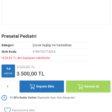
Prenatal Pediatri
Kategori
Çocuk Sağlığı Ve Hastalıkları
Stok Kodu
9789752774254
*628,83 TL den başlayan taksitlerle!
3.500,00 TL
%0
3.500,00 TL
indirim
Sepete Ekle
Hemen Al
11.00'e Kadar Verilen
Siparişler Aynı Gün Kargoda !