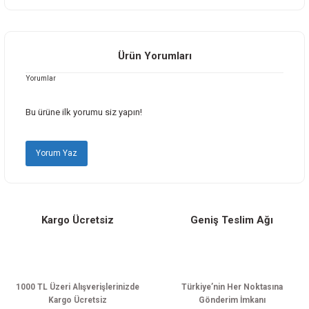
Bu ürünün fiyat bilgisi, resim, ürün açıklamalarında ve diğer konularda
yetersiz gördüğünüz noktaları öneri formunu kullanarak tarafımıza
iletebilirsiniz.
Görüş ve önerileriniz için teşekkür ederiz.
Ürün Yorumları
Yorumlar
Ürün resmi kalitesiz, bozuk veya görüntülenemiyor.
Ürün açıklamasında eksik bilgiler bulunuyor.
Bu ürüne ilk yorumu siz yapın!
Ürün bilgilerinde hatalar bulunuyor.
Ürün fiyatı diğer sitelerden daha pahalı.
Yorum Yaz
Bu ürüne benzer farklı alternatifler olmalı.
Kargo Ücretsiz
Geniş Teslim Ağı
Gönder
1000 TL Üzeri Alışverişlerinizde
Türkiye’nin Her Noktasına
Kargo Ücretsiz
Gönderim İmkanı