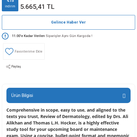
%15
5.665,41 TL
indirim
Gelince Haber Ver
11.00'e Kadar Verilen
Siparişler Aynı Gün Kargoda !
Paylaş
Ürün Bilgisi
Comprehensive in scope, easy to use, and aligned to the
texts you trust, Review of Dermatology, edited by Drs. Ali
Alikhan and Thomas L.H. Hocker, is a highly effective
study tool for your upcoming board or maintenance
exam. Using a concise, bullet-point format and mnemonic