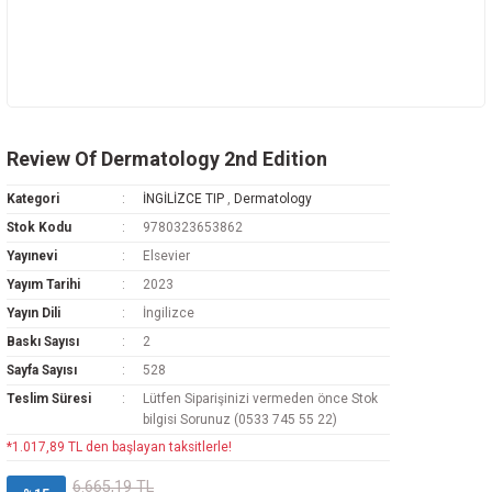
Review Of Dermatology 2nd Edition
Kategori
İNGİLİZCE TIP
,
Dermatology
Stok Kodu
9780323653862
Yayınevi
Elsevier
Yayım Tarihi
2023
Yayın Dili
İngilizce
Baskı Sayısı
2
Sayfa Sayısı
528
Teslim Süresi
Lütfen Siparişinizi vermeden önce Stok
bilgisi Sorunuz (0533 745 55 22)
*1.017,89 TL den başlayan taksitlerle!
6.665,19 TL