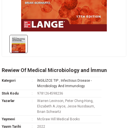
Rehabilitasyon
az Hastalıkları
avisi
ne
oji
i
vmatoloji
edavisi
y
arı
d Oncology
k
ryology And Cell Biology
ease - Microbiology And Immunology
Rewiew Of Medical Microbiology and İmmun
Kategori
İNGİLİZCE TIP
,
Infectious Disease -
Microbiology And Immunology
Stok Kodu
9781264598236
Yazarlar
Warren Levinson, Peter Chıng-Hong,
ne
Elızabeth A.Joyce, Jesse Nussbaum,
Brıan Schwartz
Yayınevi
McGraw Hill Medical Books
Yayım Tarihi
2022