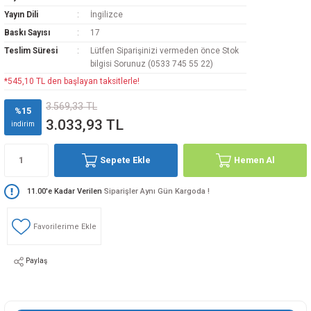
loji
Gynecology
Yayın Dili
İngilizce
Baskı Sayısı
17
Teslim Süresi
Lütfen Siparişinizi vermeden önce Stok
bilgisi Sorunuz (0533 745 55 22)
astalıkları
d Travmatology
*545,10 TL den başlayan taksitlerle!
3.569,33 TL
%15
3.033,93 TL
indirim
ji
Sepete Ekle
Hemen Al
11.00'e Kadar Verilen
Siparişler Aynı Gün Kargoda !
ne And Rehabilitation
Paylaş
ease