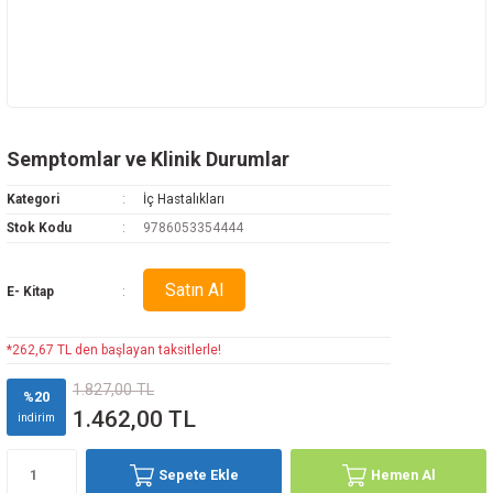
Semptomlar ve Klinik Durumlar
Kategori
İç Hastalıkları
Stok Kodu
9786053354444
Satın Al
E- Kitap
*262,67 TL den başlayan taksitlerle!
1.827,00 TL
%20
1.462,00 TL
indirim
Sepete Ekle
Hemen Al