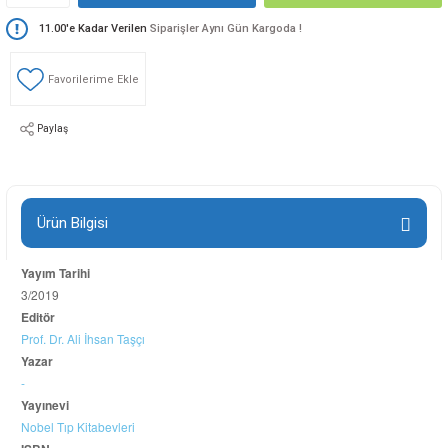
11.00'e Kadar Verilen
Siparişler Aynı Gün Kargoda !
Paylaş
Ürün Bilgisi
Yayım Tarihi
3/2019
Editör
Prof. Dr. Ali İhsan Taşçı
Yazar
-
Yayınevi
Nobel Tıp Kitabevleri