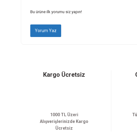
Ürün fiyatı diğer sitelerden daha pahalı.
Bu ürüne ilk yorumu siz yapın!
Bu ürüne benzer farklı alternatifler olmalı.
Yorum Yaz
Kargo Ücretsiz
1000 TL Üzeri
Tü
Alışverişlerinizde Kargo
Ücretsiz