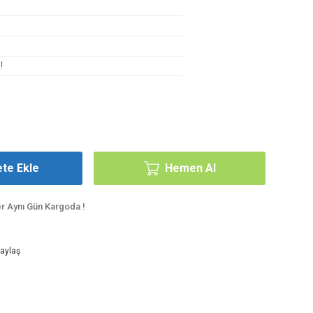
!
te Ekle
Hemen Al
er Aynı Gün Kargoda !
aylaş