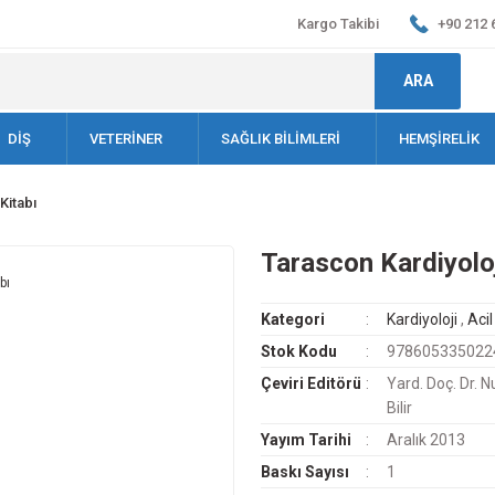
Kargo Takibi
+90 212 
ARA
DİŞ
VETERİNER
SAĞLIK BİLİMLERİ
HEMŞİRELİK
Kitabı
Tarascon Kardiyoloj
Kategori
Kardiyoloji
,
Acil
Stok Kodu
978605335022
Çeviri Editörü
Yard. Doç. Dr. 
Bilir
Yayım Tarihi
Aralık 2013
Baskı Sayısı
1