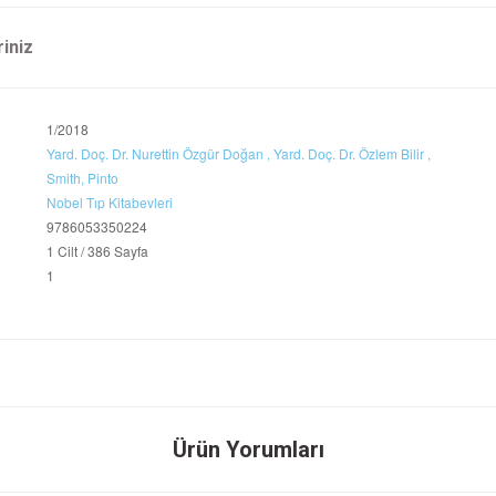
riniz
1/2018
Yard. Doç. Dr. Nurettin Özgür Doğan ,
Yard. Doç. Dr. Özlem Bilir ,
Smith,
Pinto
Nobel Tıp Kitabevleri
9786053350224
1 Cilt / 386 Sayfa
1
onularda yetersiz gördüğünüz noktaları öneri formunu kullanarak tarafımıza ileteb
Ürün Yorumları