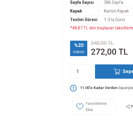
Sayfa Sayısı
386 Sayfa
Kapak
Karton Kapak
Teslim Süresi
1-3 İş Günü
*48,87 TL den başlayan taksitlerle
340,00 TL
%20
272,00 TL
indirim
Sepe
11.00'e Kadar Verilen
Siparişl
P