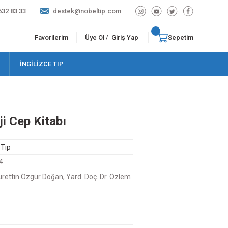
632 83 33
destek@nobeltip.com
Favorilerim
Üye Ol
Giriş Yap
Sepetim
/
İNGİLİZCE TIP
i Cep Kitabı
 Tıp
4
Nurettin Özgür Doğan, Yard. Doç. Dr. Özlem