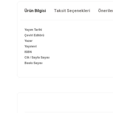
Ürün Bilgisi
Taksit Seçenekleri
Önerile
Yayım Tarihi
Çeviri Editörü
Yazar
Yayınevi
ISBN
Cilt / Sayfa Sayısı
Baskı Sayısı
Bu ürünün fiyat bilgisi, resim, ürün açıklamalarında ve diğer k
Görüş ve önerileriniz için teşekkür ederiz.
Ürün resmi kalitesiz, bozuk veya görüntülenemiyor.
Ürün açıklamasında eksik bilgiler bulunuyor.
Ürün bilgilerinde hatalar bulunuyor.