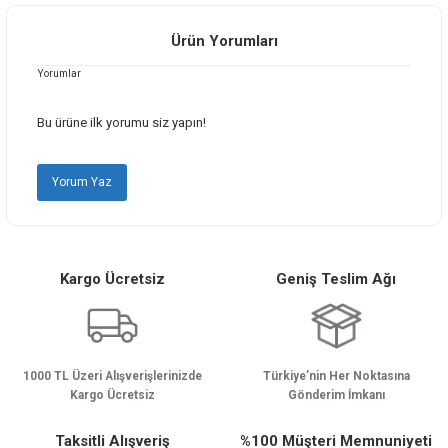
iletebilirsiniz.
Görüş ve önerileriniz için teşekkür ederiz.
Ürün Yorumları
Yorumlar
Ürün resmi kalitesiz, bozuk veya görüntülenemiyor.
Ürün açıklamasında eksik bilgiler bulunuyor.
Bu ürüne ilk yorumu siz yapın!
Ürün bilgilerinde hatalar bulunuyor.
Ürün fiyatı diğer sitelerden daha pahalı.
Yorum Yaz
Bu ürüne benzer farklı alternatifler olmalı.
Kargo Ücretsiz
Geniş Teslim Ağı
Gönder
1000 TL Üzeri Alışverişlerinizde
Türkiye’nin Her Noktasına
Kargo Ücretsiz
Gönderim İmkanı
Taksitli Alışveriş
%100 Müşteri Memnuniyeti