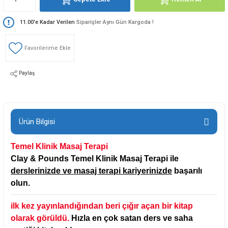
loji
Gynecology
11.00'e Kadar Verilen
Siparişler Aynı Gün Kargoda !
astalıkları
d Travmatology
Paylaş
ji
Ürün Bilgisi
Temel Klinik Masaj Terapi
Clay & Pounds Temel Klinik Masaj Terapi ile
derslerinizde ve masaj terapi kariyerinizde
başarılı
olun.
ne And Rehabilitation
ilk kez yayınlandığından beri çığır açan bir kitap
ease
olarak görüldü.
Hızla en çok satan ders ve saha