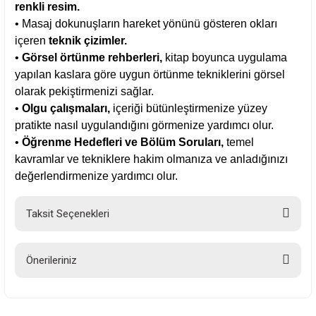
renkli resim.
• Masaj dokunuşların hareket yönünü gösteren okları
içeren
teknik çizimler.
•
Görsel örtünme rehberleri,
kitap boyunca uygulama
yapılan kaslara göre uygun örtünme tekniklerini görsel
olarak pekiştirmenizi sağlar.
•
Olgu çalışmaları,
içeriği bütünleştirmenize yüzey
pratikte nasıl uygulandığını görmenize yardımcı olur.
•
Öğrenme Hedefleri ve Bölüm Soruları,
temel
kavramlar ve tekniklere hakim olmanıza ve anladığınızı
değerlendirmenize yardımcı olur.
Taksit Seçenekleri
Önerileriniz
Bu ürünün fiyat bilgisi, resim, ürün açıklamalarında ve diğer konularda
yetersiz gördüğünüz noktaları öneri formunu kullanarak tarafımıza