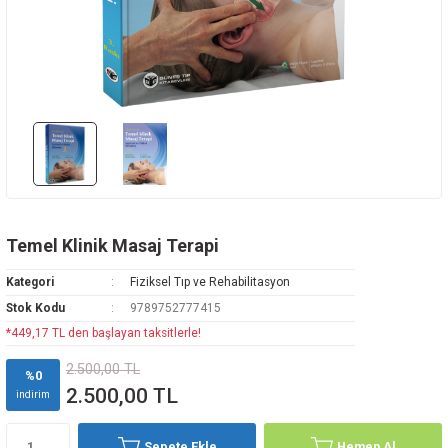
Rehabilitasyon
az Hastalıkları
avisi
ne
oji
i
vmatoloji
edavisi
y
arı
d Oncology
k
ryology And Cell Biology
ease - Microbiology And Immunology
Temel Klinik Masaj Terapi
Kategori
Fiziksel Tıp ve Rehabilitasyon
Stok Kodu
9789752777415
*449,17 TL den başlayan taksitlerle!
ne
2.500,00 TL
%0
2.500,00 TL
indirim
Sepete Ekle
Hemen Al