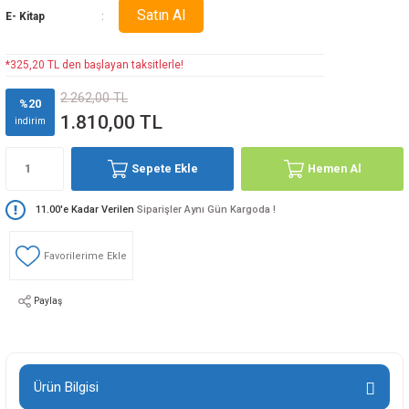
Satın Al
E- Kitap
*325,20 TL den başlayan taksitlerle!
2.262,00 TL
%20
1.810,00 TL
indirim
Sepete Ekle
Hemen Al
11.00'e Kadar Verilen
Siparişler Aynı Gün Kargoda !
Paylaş
Ürün Bilgisi