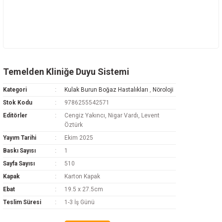
Temelden Kliniğe Duyu Sistemi
Kategori
Kulak Burun Boğaz Hastalıkları
,
Nöroloji
Stok Kodu
9786255542571
Editörler
Cengiz Yakıncı, Nigar Vardı, Levent
Öztürk
Yayım Tarihi
Ekim 2025
Baskı Sayısı
1
Sayfa Sayısı
510
Kapak
Karton Kapak
Ebat
19.5 x 27.5cm
Teslim Süresi
1-3 İş Günü