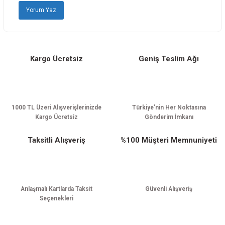
Yorum Yaz
Bu ürüne benzer farklı alternatifler olmalı.
Kargo Ücretsiz
Geniş Teslim Ağı
Gönder
1000 TL Üzeri Alışverişlerinizde
Türkiye’nin Her Noktasına
Kargo Ücretsiz
Gönderim İmkanı
Taksitli Alışveriş
%100 Müşteri Memnuniyeti
Anlaşmalı Kartlarda Taksit
Güvenli Alışveriş
Seçenekleri