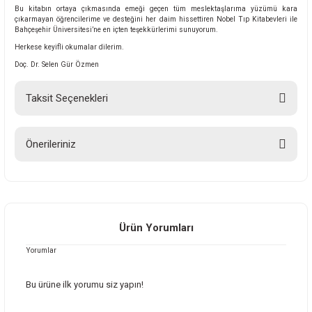
Bu kitabın ortaya çıkmasında emeği geçen tüm meslektaşlarıma yüzümü kara
çıkarmayan öğrencilerime ve desteğini her daim hissettiren Nobel Tıp Kitabevleri ile
Bahçeşehir Üniversitesi’ne en içten teşekkürlerimi sunuyorum.
Herkese keyifli okumalar dilerim.
Doç. Dr. Selen Gür Özmen
Taksit Seçenekleri
Önerileriniz
Bu ürünün fiyat bilgisi, resim, ürün açıklamalarında ve diğer konularda
yetersiz gördüğünüz noktaları öneri formunu kullanarak tarafımıza
iletebilirsiniz.
Görüş ve önerileriniz için teşekkür ederiz.
Ürün Yorumları
Yorumlar
Ürün resmi kalitesiz, bozuk veya görüntülenemiyor.
Ürün açıklamasında eksik bilgiler bulunuyor.
Bu ürüne ilk yorumu siz yapın!
Ürün bilgilerinde hatalar bulunuyor.
Ürün fiyatı diğer sitelerden daha pahalı.