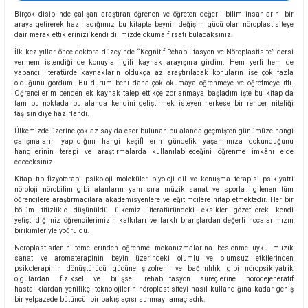
Birçok disiplinde çalışan araştıran öğrenen ve öğreten değerli bilim insanlarını bir
araya getirerek hazırladığımız bu kitapta beynin değişim gücü olan nöroplastisiteye
dair merak ettiklerinizi kendi dilimizde okuma fırsatı bulacaksınız.
İlk kez yıllar önce doktora düzeyinde “Kognitif Rehabilitasyon ve Nöroplastisite” dersi
vermem istendiğinde konuyla ilgili kaynak arayışına girdim. Hem yerli hem de
yabancı literatürde kaynakların oldukça az araştırılacak konuların ise çok fazla
olduğunu gördüm. Bu durum beni daha çok okumaya öğrenmeye ve öğretmeye itti.
Öğrencilerim benden ek kaynak talep ettikçe zorlanmaya başladım işte bu kitap da
tam bu noktada bu alanda kendini geliştirmek isteyen herkese bir rehber niteliği
taşısın diye hazırlandı.
Ülkemizde üzerine çok az sayıda eser bulunan bu alanda geçmişten günümüze hangi
çalışmaların yapıldığını hangi keşifl erin gündelik yaşamımıza dokunduğunu
hangilerinin terapi ve araştırmalarda kullanılabileceğini öğrenme imkânı elde
edeceksiniz.
Kitap tıp fizyoterapi psikoloji moleküler biyoloji dil ve konuşma terapisi psikiyatri
nöroloji nörobilim gibi alanların yanı sıra müzik sanat ve sporla ilgilenen tüm
öğrencilere araştırmacılara akademisyenlere ve eğitimcilere hitap etmektedir. Her bir
bölüm titizlikle düşünüldü ülkemiz literatüründeki eksikler gözetilerek kendi
yetiştirdiğimiz öğrencilerimizin katkıları ve farklı branşlardan değerli hocalarımızın
birikimleriyle yoğruldu.
Nöroplastisitenin temellerinden öğrenme mekanizmalarına beslenme uyku müzik
sanat ve aromaterapinin beyin üzerindeki olumlu ve olumsuz etkilerinden
psikoterapinin dönüştürücü gücüne şizofreni ve bağımlılık gibi nöropsikiyatrik
olgulardan fiziksel ve bilişsel rehabilitasyon süreçlerine nörodejeneratif
hastalıklardan yenilikçi teknolojilerin nöroplastisiteyi nasıl kullandığına kadar geniş
bir yelpazede bütüncül bir bakış açısı sunmayı amaçladık.