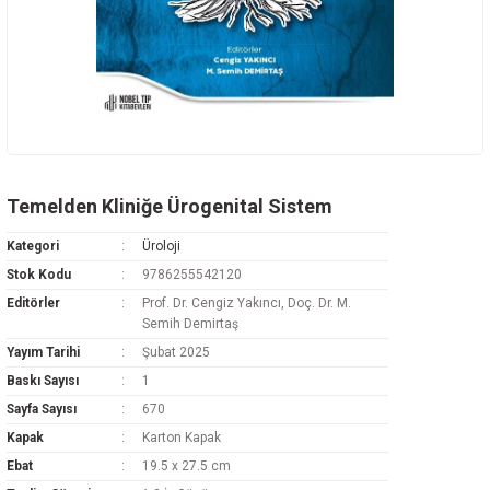
Temelden Kliniğe Ürogenital Sistem
Kategori
Üroloji
Stok Kodu
9786255542120
Editörler
Prof. Dr. Cengiz Yakıncı, Doç. Dr. M.
Semih Demirtaş
Yayım Tarihi
Şubat 2025
Baskı Sayısı
1
Sayfa Sayısı
670
Kapak
Karton Kapak
Ebat
19.5 x 27.5 cm