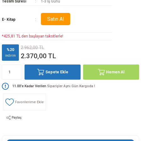
Teslim Süresi
1-3 İş Günü
Satın Al
E- Kitap
*425,81 TL den başlayan taksitlerle!
2.962,00 TL
%20
2.370,00 TL
indirim
Sepete Ekle
Hemen Al
11.00'e Kadar Verilen
Siparişler Aynı Gün Kargoda !
Paylaş