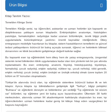
Ürün Bilgisi
Kitap Tanıtım Yazısı:
Temelden Klinige Serisi
Temelden Kliniğe serisi, tıp öğrencileri, asistanlar ve uzman hekimler için kapsamlı ve
disiplinlerarası yaklaşım sunan kitaplardır. Embriyolojiden anatomiye, histolojiden
patolojiye, farmakolojiden radyolojiye kadar uzanan bölümleriyle, teorik bilgiyi pratik
uygulamalarla bütünleştirmeye yardımcı önemli kaynaklar niteliğindedir. Dikey
entegrasyon modeliyle hazırlanan bu kitaplar, sistem hastalıklarının temellerini ve güncel
tedavi yaklaşımlarını bütüncül bir bakış açısıyla sunarak, öğrenci ve hekimlerin bilimsel
donanımını ve klinik becerilerini geliştirmeye değerli katkılar sağlar.
Bu kapsamlı eser tıp eğitimindeki hem dikey hem de yatay entegrasyonla, ürogenital
sistemin temel bilimlerden klinik uygulamalara kadar olan tüm yönlerini tek bir çatı altında
toplamaktadır. Bu eser; embriyoloji, anatomi, fizyoloji, histoloji-patoloji, biyokimya,
farmakoloji, çocuk radyoloji, erişkin radyoloji, nükleer tıp, çocuk nefroloji, tıbbi genetik,
erişkin nefroloji, çocuk üroloji, erişkin ürolojisi ve ürolojik onkoloji olmak üzere toplam 16
bölüm ve 87 konudan oluşmaktadır.
Türkiye’de alanında öncü olan, tıp eğitiminde sistemlere bütüncül bakan ilk ve tek
kitaptır. Ayrıca kitapta tıp bilimdallarının gelişimiyle ilgili “Tarihçe”, bilgiyi pekiştirici
“Bulmaca” ve eğiticilerin deneyim ve birikimlerine yer verildiği “Tıp eğitiminde bir sözüm
var” bölümleri, tıp eğitimine yeni bir bakış açısı kazandıracaktır. Ülkemizin 38 farklı
merkezinden, alanında uzman 94 akademisyenin katkılarıyla oluşturulan bu eser, tıp
öğrencilerinden uzman hekimlere kadar geniş bir kitleye hitap eden vazgeçilmez bir
başvuru kaynağıdır.