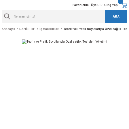
Favorilerim
Üye Ol
Giriş Yap
/
ARA
Anasayfa
DAHİLİ TIP
İç Hastalıkları
Teorik ve Pratik Boyutlarıyla Özel sağlık Tesi