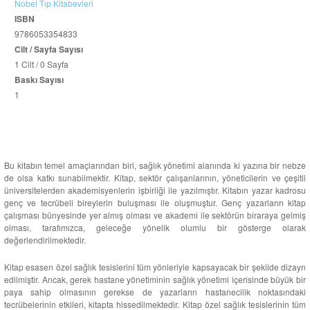
Nobel Tıp Kitabevleri
ISBN
9786053354833
Cilt / Sayfa Sayısı
1 Cilt / 0 Sayfa
Baskı Sayısı
1
Bu kitabın temel amaçlarından biri, sağlık yönetimi alanında ki yazına bir nebze
de olsa katkı sunabilmektir. Kitap, sektör çalışanlarının, yöneticilerin ve çeşitli
üniversitelerden akademisyenlerin işbirliği ile yazılmıştır. Kitabın yazar kadrosu
genç ve tecrübeli bireylerin buluşması ile oluşmuştur. Genç yazarların kitap
çalışması bünyesinde yer almış olması ve akademi ile sektörün biraraya gelmiş
olması, tarafımızca, geleceğe yönelik olumlu bir gösterge olarak
değerlendirilmektedir.
Kitap esasen özel sağlık tesislerini tüm yönleriyle kapsayacak bir şekilde dizayn
edilmiştir. Ancak, gerek hastane yönetiminin sağlık yönetimi içerisinde büyük bir
paya sahip olmasının gerekse de yazarların hastanecilik noktasındaki
tecrübelerinin etkileri, kitapta hissedilmektedir. Kitap özel sağlık tesislerinin tüm