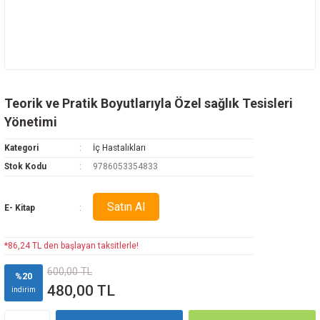
Teorik ve Pratik Boyutlarıyla Özel sağlık Tesisleri
Yönetimi
Kategori
İç Hastalıkları
Stok Kodu
9786053354833
Satın Al
E- Kitap
*86,24 TL den başlayan taksitlerle!
600,00 TL
%20
480,00 TL
indirim