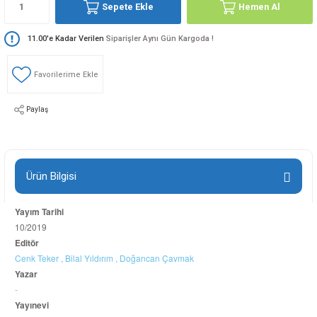
Sepete Ekle
Hemen Al
11.00'e Kadar Verilen
Siparişler Aynı Gün Kargoda !
Paylaş
Ürün Bilgisi
Yayım Tarihi
10/2019
Editör
Cenk Teker ,
Bilal Yıldırım ,
Doğancan Çavmak
Yazar
-
Yayınevi