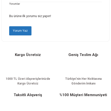
Yorumlar
Ürün resmi kalitesiz, bozuk veya görüntülenemiyor.
Ürün açıklamasında eksik bilgiler bulunuyor.
Bu ürüne ilk yorumu siz yapın!
Ürün bilgilerinde hatalar bulunuyor.
Ürün fiyatı diğer sitelerden daha pahalı.
Yorum Yaz
Bu ürüne benzer farklı alternatifler olmalı.
Kargo Ücretsiz
Geniş Teslim Ağı
Gönder
1000 TL Üzeri Alışverişlerinizde
Türkiye’nin Her Noktasına
Kargo Ücretsiz
Gönderim İmkanı
Taksitli Alışveriş
%100 Müşteri Memnuniyeti