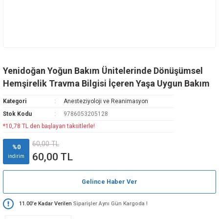
Yenidoğan Yoğun Bakım Ünitelerinde Dönüşümsel
Hemşirelik Travma Bilgisi İçeren Yaşa Uygun Bakım
Kategori
Anesteziyoloji ve Reanimasyon
Stok Kodu
9786053205128
*10,78 TL den başlayan taksitlerle!
60,00 TL
%0
60,00 TL
indirim
Gelince Haber Ver
11.00'e Kadar Verilen
Siparişler Aynı Gün Kargoda !