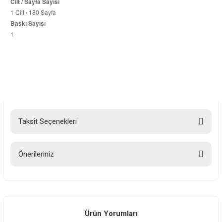
Cilt / Sayfa Sayısı
1 Cilt / 180 Sayfa
Baskı Sayısı
1
Taksit Seçenekleri
Önerileriniz
Bu ürünün fiyat bilgisi, resim, ürün açıklamalarında ve diğer konularda
yetersiz gördüğünüz noktaları öneri formunu kullanarak tarafımıza
iletebilirsiniz.
Görüş ve önerileriniz için teşekkür ederiz.
Ürün Yorumları