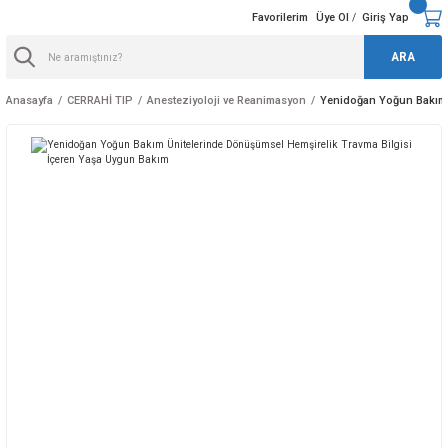
Favorilerim
Üye Ol
Giriş Yap
/
ARA
Anasayfa
CERRAHİ TIP
Anesteziyoloji ve Reanimasyon
Yenidoğan Yoğun Bakım Ü