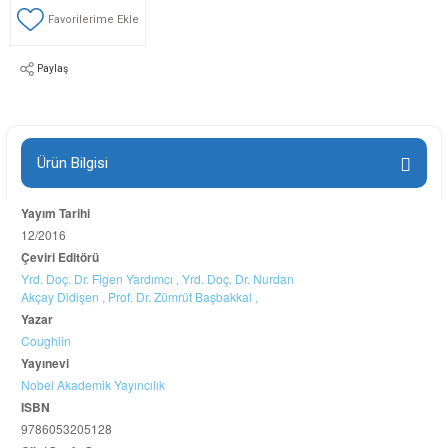
Paylaş
Ürün Bilgisi
Yayım Tarihi
12/2016
Çeviri Editörü
Yrd. Doç. Dr. Figen Yardımcı ,
Yrd. Doç. Dr. Nurdan
Akçay Didişen ,
Prof. Dr. Zümrüt Başbakkal ,
Yazar
Coughlin
Yayınevi
Nobel Akademik Yayıncılık
ISBN
9786053205128