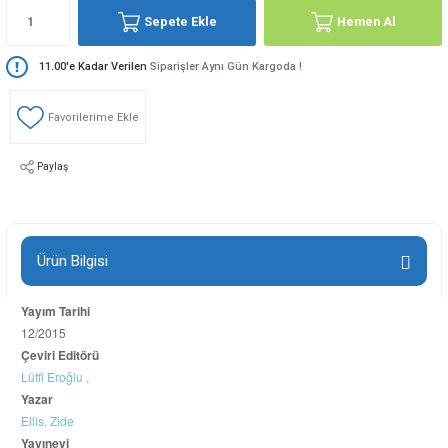
Sepete Ekle
Hemen Al
11.00'e Kadar Verilen
Siparişler Aynı Gün Kargoda !
Paylaş
Ürün Bilgisi
Yayım Tarihi
12/2015
Çeviri Editörü
Lütfi Eroğlu ,
Yazar
Ellis,
Zide
Yayınevi