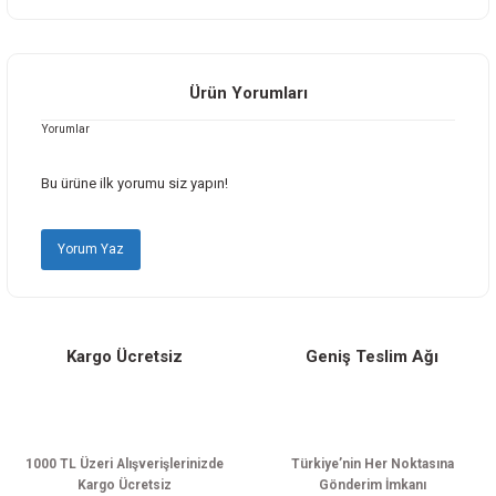
Bu ürünün fiyat bilgisi, resim, ürün açıklamalarında ve diğer konularda
yetersiz gördüğünüz noktaları öneri formunu kullanarak tarafımıza
iletebilirsiniz.
Görüş ve önerileriniz için teşekkür ederiz.
Ürün Yorumları
Yorumlar
Ürün resmi kalitesiz, bozuk veya görüntülenemiyor.
Ürün açıklamasında eksik bilgiler bulunuyor.
Bu ürüne ilk yorumu siz yapın!
Ürün bilgilerinde hatalar bulunuyor.
Ürün fiyatı diğer sitelerden daha pahalı.
Yorum Yaz
Bu ürüne benzer farklı alternatifler olmalı.
Kargo Ücretsiz
Geniş Teslim Ağı
Gönder
1000 TL Üzeri Alışverişlerinizde
Türkiye’nin Her Noktasına
Kargo Ücretsiz
Gönderim İmkanı