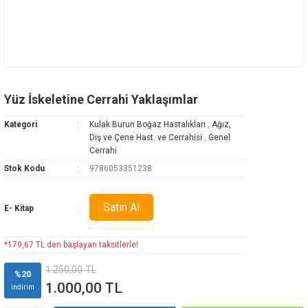
Yüz İskeletine Cerrahi Yaklaşımlar
Kategori
Kulak Burun Boğaz Hastalıkları
,
Ağız,
Diş ve Çene Hast. ve Cerrahisi
,
Genel
Cerrahi
Stok Kodu
9786053351238
Satın Al
E- Kitap
*179,67 TL den başlayan taksitlerle!
1.250,00 TL
%20
1.000,00 TL
indirim