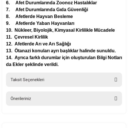
6.
Afet Durumlarında Zoonoz Hastalıklar
7.
Afet Durumlarında Gıda Güvenliği
8.
Afetlerde Hayvan Besleme
9.
Afetlerde Yaban Hayvanları
10.
Nükleer, Biyolojik, Kimyasal Kirlilikle Mücadele
11.
Çevresel Kirlilik
12.
Afetlerde Arı ve Arı Sağlığı
13.
Ötanazi konuları ayrı başlıklar halinde sunuldu.
14.
Ayrıca farklı durumlar için oluşturulan Bilgi Notları
da Ekler şeklinde verildi.
Taksit Seçenekleri
Önerileriniz
Bu ürünün fiyat bilgisi, resim, ürün açıklamalarında ve diğer konularda
yetersiz gördüğünüz noktaları öneri formunu kullanarak tarafımıza
iletebilirsiniz.