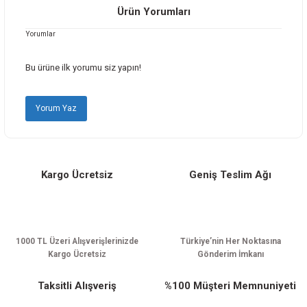
Görüş ve önerileriniz için teşekkür ederiz.
Ürün Yorumları
Yorumlar
Ürün resmi kalitesiz, bozuk veya görüntülenemiyor.
Ürün açıklamasında eksik bilgiler bulunuyor.
Bu ürüne ilk yorumu siz yapın!
Ürün bilgilerinde hatalar bulunuyor.
Ürün fiyatı diğer sitelerden daha pahalı.
Yorum Yaz
Bu ürüne benzer farklı alternatifler olmalı.
Kargo Ücretsiz
Geniş Teslim Ağı
Gönder
1000 TL Üzeri Alışverişlerinizde
Türkiye’nin Her Noktasına
Kargo Ücretsiz
Gönderim İmkanı
Taksitli Alışveriş
%100 Müşteri Memnuniyeti