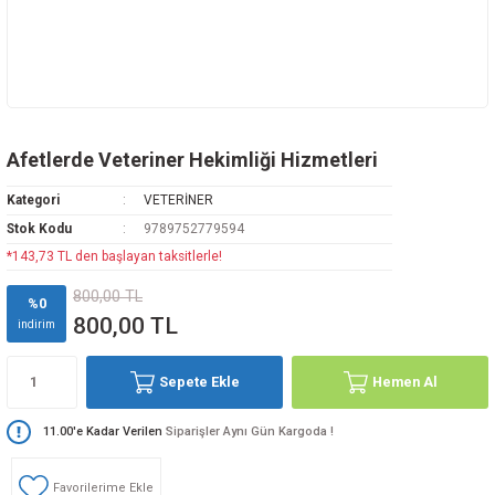
Afetlerde Veteriner Hekimliği Hizmetleri
Kategori
VETERİNER
Stok Kodu
9789752779594
*143,73 TL den başlayan taksitlerle!
800,00 TL
%0
800,00 TL
indirim
Sepete Ekle
Hemen Al
11.00'e Kadar Verilen
Siparişler Aynı Gün Kargoda !