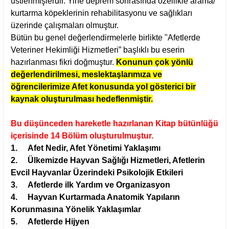
üstlenmişlerdir. Yine deprem sonrasında özellikle arama/
kurtarma köpeklerinin rehabilitasyonu ve sağlıkları
üzerinde çalışmaları olmuştur.
Bütün bu genel değerlendirmelerle birlikte "Afetlerde
Veteriner Hekimliği Hizmetleri” başlıklı bu eserin
hazırlanması fikri doğmuştur.
Konunun çok yönlü
değerlendirilmesi, meslektaşlarımıza ve
öğrencilerimize Afet konusunda yol gösterici bir
kaynak oluşturulması hedeflenmiştir.
Bu düşünceden hareketle hazırlanan Kitap bütünlüğü
içerisinde 14 Bölüm oluşturulmuştur.
1.
Afet Nedir, Afet Yönetimi Yaklaşımı
2.
Ülkemizde Hayvan Sağlığı Hizmetleri, Afetlerin
Evcil Hayvanlar Üzerindeki Psikolojik Etkileri
3.
Afetlerde ilk Yardım ve Organizasyon
4.
Hayvan Kurtarmada Anatomik Yapıların
Korunmasına Yönelik Yaklaşımlar
5.
Afetlerde Hijyen