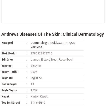
Andrews Diseases Of The Skin: Clinical Dermatology
Kategori
Dermatology
,
İNGİLİZCE TIP
,
ÇOK
YAKINDA
Stok Kodu
9780323878715
Editörler
James, Elston, Treat, Rosenbach
Yayınevi
Elsevier
Yayım Tarihi
2024
Yayın Dili
İngilizce
Baskı Sayısı
14
Sayfa Sayısı
1032
Kapak
Karton Kapak
Teslim Süresi
1-3 İş Günü