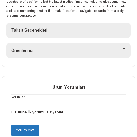
Updates to this edition reflect the latest medical imaging, including ultrasound; new
content throughout, including neuroanatomy; and a new alternative table of contents
and card numbering system that make it easier to navigate the cards from a body
systems perspective.
Taksit Seçenekleri
Önerileriniz
Bu ürünün fiyat bilgisi, resim, ürün açıklamalarında ve diğer konularda
yetersiz gördüğünüz noktaları öneri formunu kullanarak tarafımıza
iletebilirsiniz.
Görüş ve önerileriniz için teşekkür ederiz.
Ürün Yorumları
Yorumlar
Ürün resmi kalitesiz, bozuk veya görüntülenemiyor.
Ürün açıklamasında eksik bilgiler bulunuyor.
Bu ürüne ilk yorumu siz yapın!
Ürün bilgilerinde hatalar bulunuyor.
Ürün fiyatı diğer sitelerden daha pahalı.
Yorum Yaz
Bu ürüne benzer farklı alternatifler olmalı.