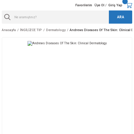
Favorilerim
Üye Ol
Giriş Yap
/
ARA
Anasayfa
İNGİLİZCE TIP
Dermatology
Andrews Diseases Of The Skin: Clinical 