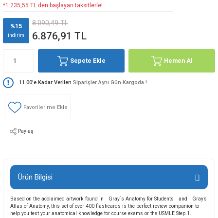
*1.235,55 TL den başlayan taksitlerle!
8.090,49 TL
%15
6.876,91 TL
indirim
Sepete Ekle
Hemen Al
11.00'e Kadar Verilen
Siparişler Aynı Gün Kargoda !
Paylaş
Ürün Bilgisi
Based on the acclaimed artwork found in Gray`s Anatomy for Students and Gray’s
Atlas of Anatomy, this set of over 400 flashcards is the perfect review companion to
help you test your anatomical knowledge for course exams or the USMLE Step 1.