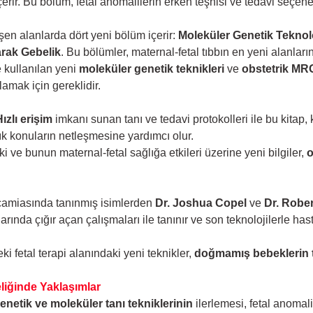
içerir. Bu bölüm, fetal anomalilerin erken teşhisi ve tedavi seçe
işen alanlarda dört yeni bölüm içerir:
Moleküler Genetik Teknolo
arak Gebelik
. Bu bölümler, maternal-fetal tıbbın en yeni alanların
 kullanılan yeni
moleküler genetik teknikleri
ve
obstetrik MR
amak için gereklidir.
ızlı erişim
imkanı sunan tanı ve tedavi protokolleri ile bu kitap,
ık konuların netleşmesine yardımcı olur.
ki ve bunun maternal-fetal sağlığa etkileri üzerine yeni bilgiler,
o
p camiasında tanınmış isimlerden
Dr. Joshua Copel
ve
Dr. Rober
rında çığır açan çalışmaları ile tanınır ve son teknolojilerle h
eki fetal terapi alanındaki yeni teknikler,
doğmamış bebeklerin 
liğinde Yaklaşımlar
enetik ve moleküler tanı tekniklerinin
ilerlemesi, fetal anomal