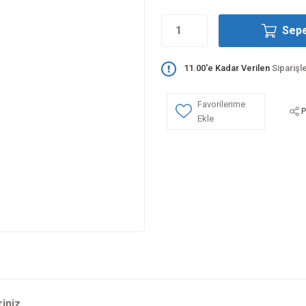
Sepe
11.00'e Kadar Verilen
Siparişl
P
riniz