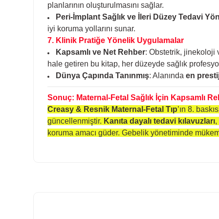
planlarının oluşturulmasını sağlar.
Peri-İmplant Sağlık ve İleri Düzey Tedavi Yö
iyi koruma yollarını sunar.
7. Klinik Pratiğe Yönelik Uygulamalar
Kapsamlı ve Net Rehber
: Obstetrik, jinekoloj
hale getiren bu kitap, her düzeyde sağlık profesyonel
Dünya Çapında Tanınmış
: Alanında
en prestij
Sonuç: Maternal-Fetal Sağlık İçin Kapsamlı R
Creasy & Resnik Maternal-Fetal Tıp
’ın 8. baskı
güncellenmiştir.
Kanıta dayalı tedavi kılavuzları
,
koruma amacı güder. Gebelik yönetiminde mükemm
Bu ürünün fiyat bilgisi, resim, ürün açıklamalarında ve diğer k
Görüş ve önerileriniz için teşekkür ederiz.
Ürün resmi kalitesiz, bozuk veya görüntülenemiyor.
Ürün açıklamasında eksik bilgiler bulunuyor.