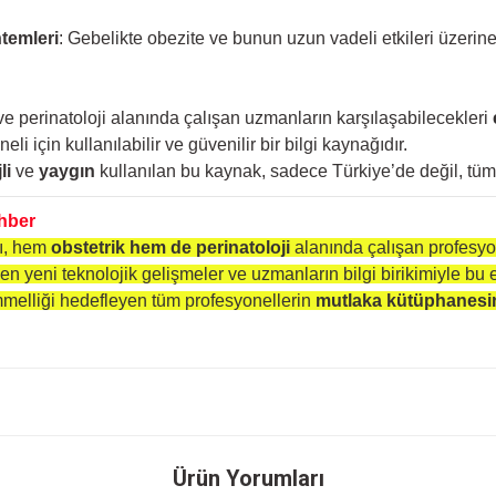
ntemleri
: Gebelikte obezite ve bunun uzun vadeli etkileri üzerin
i ve perinatoloji alanında çalışan uzmanların karşılaşabilecekleri
i için kullanılabilir ve güvenilir bir bilgi kaynağıdır.
li
ve
yaygın
kullanılan bu kaynak, sadece Türkiye’de değil, t
ehber
sı, hem
obstetrik hem de perinatoloji
alanında çalışan profesyon
 en yeni teknolojik gelişmeler ve uzmanların bilgi birikimiyle bu 
elliği hedefleyen tüm profesyonellerin
mutlaka kütüphanesi
onularda yetersiz gördüğünüz noktaları öneri formunu kullanarak tarafımıza ileteb
Ürün Yorumları