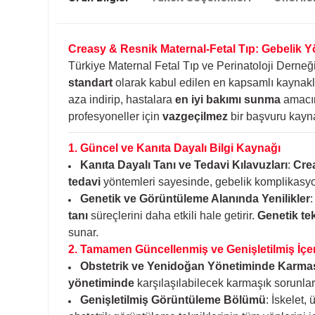
Creasy & Resnik Maternal-Fetal Tıp: Gebelik Y
Türkiye Maternal Fetal Tıp ve Perinatoloji Derneğ
standart
olarak kabul edilen en kapsamlı kaynakla
aza indirip, hastalara
en iyi bakımı sunma
amacını
profesyoneller için
vazgeçilmez
bir başvuru kayna
1. Güncel ve Kanıta Dayalı Bilgi Kaynağı
Kanıta Dayalı Tanı ve Tedavi Kılavuzları
:
Cre
tedavi
yöntemleri sayesinde, gebelik komplikasyonl
Genetik ve Görüntüleme Alanında Yenilikler
tanı
süreçlerini daha etkili hale getirir.
Genetik te
sunar.
2. Tamamen Güncellenmiş ve Genişletilmiş İçe
Obstetrik ve Yenidoğan Yönetiminde Karmaş
yönetiminde
karşılaşılabilecek karmaşık sorunlara
Genişletilmiş Görüntüleme Bölümü
: İskelet