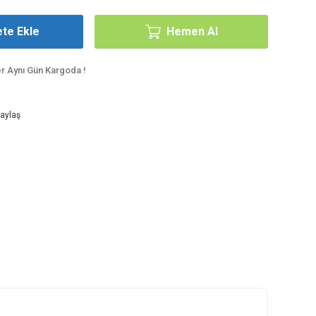
te Ekle
Hemen Al
er Aynı Gün Kargoda !
aylaş