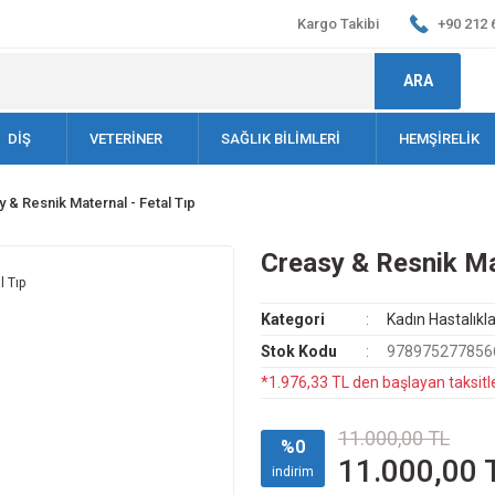
Kargo Takibi
+90 212 
ARA
DİŞ
VETERİNER
SAĞLIK BİLİMLERİ
HEMŞİRELİK
 & Resnik Maternal - Fetal Tıp
Creasy & Resnik Mat
Kategori
Kadın Hastalıkl
Stok Kodu
978975277856
*1.976,33 TL den başlayan taksitle
11.000,00 TL
%0
11.000,00 
indirim