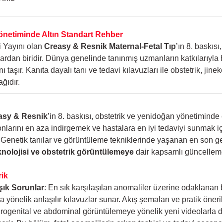
önetiminde Altın Standart Rehber
i Yayını olan
Creasy & Resnik Maternal-Fetal Tıp
’ın 8. baskıs
rdan biridir. Dünya genelinde tanınmış uzmanların katkılarıyla 
 taşır. Kanıta dayalı tanı ve tedavi kılavuzları ile obstetrik, jine
ğıdır.
asy & Resnik
’in 8. baskısı, obstetrik ve yenidoğan yönetiminde 
arını en aza indirgemek ve hastalara en iyi tedaviyi sunmak için
: Genetik tanılar ve görüntüleme tekniklerinde yaşanan en son g
knolojisi ve obstetrik görüntülemeye
dair kapsamlı güncelleme
rik
ık Sorunlar
: En sık karşılaşılan anomaliler üzerine odaklanan
 yönelik anlaşılır kılavuzlar sunar. Akış şemaları ve pratik öner
, ürogenital ve abdominal görüntülemeye yönelik yeni videolarla