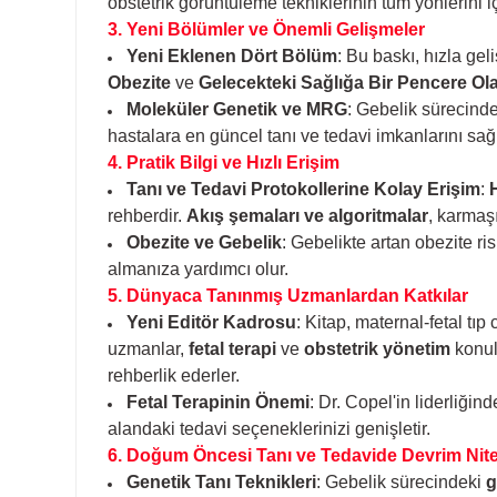
obstetrik görüntüleme tekniklerinin tüm yönlerini 
3. Yeni Bölümler ve Önemli Gelişmeler
Yeni Eklenen Dört Bölüm
: Bu baskı, hızla gel
Obezite
ve
Gelecekteki Sağlığa Bir Pencere Ol
Moleküler Genetik ve MRG
: Gebelik sürecinde
hastalara en güncel tanı ve tedavi imkanlarını sağl
4. Pratik Bilgi ve Hızlı Erişim
Tanı ve Tedavi Protokollerine Kolay Erişim
:
H
rehberdir.
Akış şemaları ve algoritmalar
, karmaş
Obezite ve Gebelik
: Gebelikte artan obezite ris
almanıza yardımcı olur.
5. Dünyaca Tanınmış Uzmanlardan Katkılar
Yeni Editör Kadrosu
: Kitap, maternal-fetal tı
uzmanlar,
fetal terapi
ve
obstetrik yönetim
konula
rehberlik ederler.
Fetal Terapinin Önemi
: Dr. Copel'in liderliğind
alandaki tedavi seçeneklerinizi genişletir.
6. Doğum Öncesi Tanı ve Tedavide Devrim Nite
Genetik Tanı Teknikleri
: Gebelik sürecindeki
g