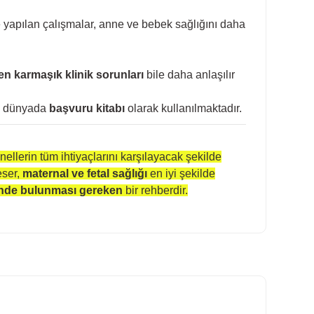
e yapılan çalışmalar, anne ve bebek sağlığını daha
en karmaşık klinik sorunları
bile daha anlaşılır
üm dünyada
başvuru kitabı
olarak kullanılmaktadır.
ellerin tüm ihtiyaçlarını karşılayacak şekilde
eser,
maternal ve fetal sağlığı
en iyi şekilde
nde bulunması gereken
bir rehberdir.
ilirsiniz.