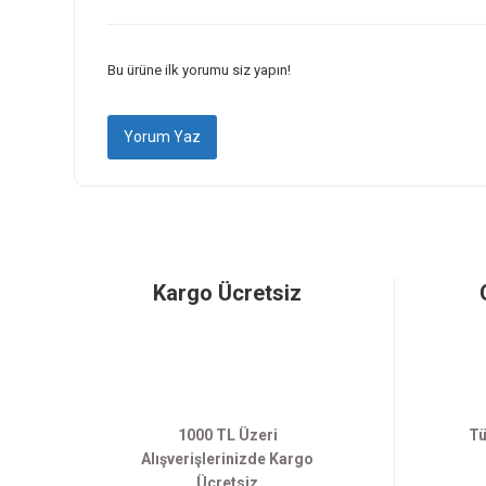
Ürün bilgilerinde hatalar bulunuyor.
Ürün fiyatı diğer sitelerden daha pahalı.
Bu ürüne ilk yorumu siz yapın!
Bu ürüne benzer farklı alternatifler olmalı.
Yorum Yaz
Kargo Ücretsiz
1000 TL Üzeri
Tü
Alışverişlerinizde Kargo
Ücretsiz