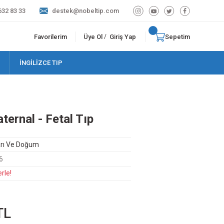
632 83 33
destek@nobeltip.com
Favorilerim
Üye Ol
Giriş Yap
Sepetim
/
İNGİLİZCE TIP
ernal - Fetal Tıp
arı Ve Doğum
6
rle!
TL