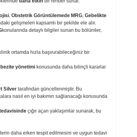
neklerinde
daha etkin
bir rehber sunar.
jisi
,
Obstetrik Görüntülemede MRG
,
Gebelikte
daki gelişmeleri kapsamlı bir şekilde ele alır.
G
konularında detaylı bilgiler sunan bu bölümler,
 klinik ortamda hızla başvurabileceğiniz bir
bezite yönetimi
konusunda daha bilinçli kararlar
t Silver
tarafından güncellenmiştir. Bu
astalara nasıl en iyi bakımın sağlanacağı konusunda
tedavisinde
çığır açan yaklaşımlar sunarak, bu
ilerin daha erken tespit edilmesini ve uygun tedavi