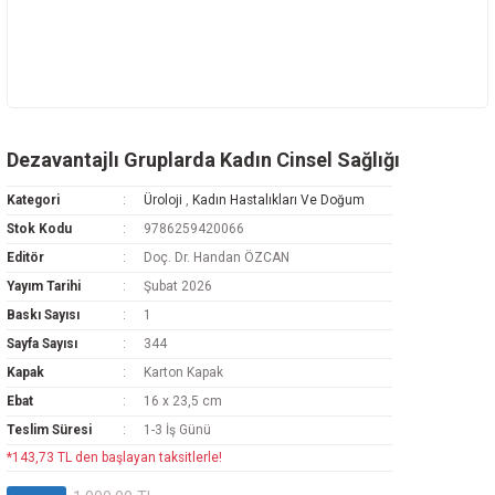
Dezavantajlı Gruplarda Kadın Cinsel Sağlığı
Kategori
Üroloji
,
Kadın Hastalıkları Ve Doğum
Stok Kodu
9786259420066
Editör
Doç. Dr. Handan ÖZCAN
Yayım Tarihi
Şubat 2026
Baskı Sayısı
1
Sayfa Sayısı
344
Kapak
Karton Kapak
Ebat
16 x 23,5 cm
Teslim Süresi
1-3 İş Günü
*143,73 TL den başlayan taksitlerle!