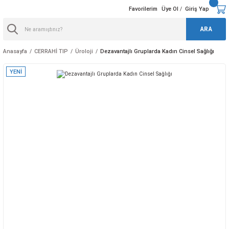
Favorilerim
Üye Ol
Giriş Yap
/
ARA
Anasayfa
CERRAHİ TIP
Üroloji
Dezavantajlı Gruplarda Kadın Cinsel Sağlığı
YENİ