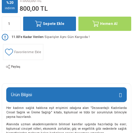
1.000,00 TL
%20
800,00 TL
indirim
Sepete Ekle
Hemen Al
11.00'e Kadar Verilen
Siparişler Aynı Gün Kargoda !
Paylaş
Ürün Bilgisi
Her kadının sağlık hakkına eşit erişimini odağına alan "Dezavantajlı Kadınlarda
Cinsel Sağlık ve Üreme Sağlığı" kitabı, toplumsal ve tıbbi bir sorumluluk bilinciyle
yayına hazırlandı.
Alanında uzman akademisyenlerin bilimsel kanıtlar ışığında hazırladığı bu eser;
toplumsal cinsiyet rolleri, ekonomik zorluklar, göç ve engellilik gibi nedenlerle sağlık