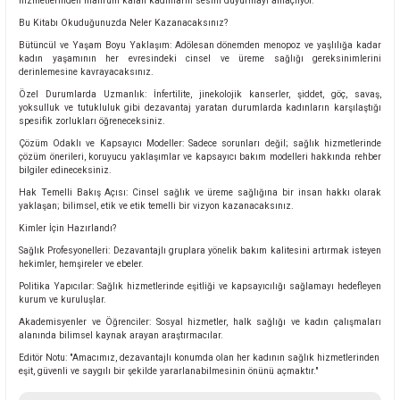
hizmetlerinden mahrum kalan kadınların sesini duyurmayı amaçlıyor.
Bu Kitabı Okuduğunuzda Neler Kazanacaksınız?
Bütüncül ve Yaşam Boyu Yaklaşım: Adölesan dönemden menopoz ve yaşlılığa kadar
kadın yaşamının her evresindeki cinsel ve üreme sağlığı gereksinimlerini
derinlemesine kavrayacaksınız.
Özel Durumlarda Uzmanlık: İnfertilite, jinekolojik kanserler, şiddet, göç, savaş,
yoksulluk ve tutukluluk gibi dezavantaj yaratan durumlarda kadınların karşılaştığı
spesifik zorlukları öğreneceksiniz.
Çözüm Odaklı ve Kapsayıcı Modeller: Sadece sorunları değil; sağlık hizmetlerinde
çözüm önerileri, koruyucu yaklaşımlar ve kapsayıcı bakım modelleri hakkında rehber
bilgiler edineceksiniz.
Hak Temelli Bakış Açısı: Cinsel sağlık ve üreme sağlığına bir insan hakkı olarak
yaklaşan; bilimsel, etik ve etik temelli bir vizyon kazanacaksınız.
Kimler İçin Hazırlandı?
Sağlık Profesyonelleri: Dezavantajlı gruplara yönelik bakım kalitesini artırmak isteyen
hekimler, hemşireler ve ebeler.
Politika Yapıcılar: Sağlık hizmetlerinde eşitliği ve kapsayıcılığı sağlamayı hedefleyen
kurum ve kuruluşlar.
Akademisyenler ve Öğrenciler: Sosyal hizmetler, halk sağlığı ve kadın çalışmaları
alanında bilimsel kaynak arayan araştırmacılar.
Editör Notu: "Amacımız, dezavantajlı konumda olan her kadının sağlık hizmetlerinden
eşit, güvenli ve saygılı bir şekilde yararlanabilmesinin önünü açmaktır."