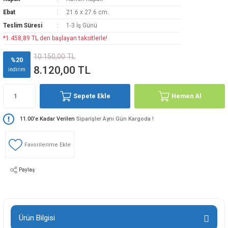
Ebat
21.6 x 27.6 cm.
Teslim Süresi
1-3 İş Günü
*1.458,89 TL den başlayan taksitlerle!
10.150,00 TL
%20
8.120,00 TL
indirim
Sepete Ekle
Hemen Al
11.00'e Kadar Verilen
Siparişler Aynı Gün Kargoda !
Paylaş
Ürün Bilgisi