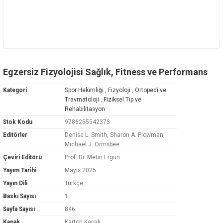
Egzersiz Fizyolojisi Sağlık, Fitness ve Performans
Kategori
Spor Hekimliği
,
Fizyoloji
,
Ortopedi ve
Travmatoloji
,
Fiziksel Tıp ve
Rehabilitasyon
Stok Kodu
9786255542373
Editörler
Denise L. Smith, Sharon A. Plowman,
Michael J. Ormsbee
Çeviri Editörü
Prof. Dr. Metin Ergün
Yayım Tarihi
Mayıs 2025
Yayın Dili
Türkçe
Baskı Sayısı
1
Sayfa Sayısı
846
Kapak
Karton Kapak