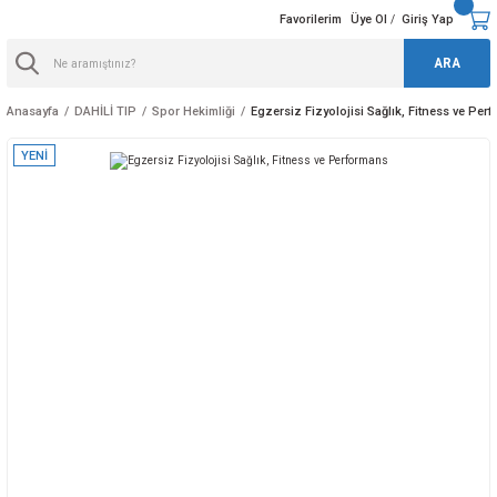
Favorilerim
Üye Ol
Giriş Yap
/
ARA
Anasayfa
DAHİLİ TIP
Spor Hekimliği
Egzersiz Fizyolojisi Sağlık, Fitness ve Per
YENİ