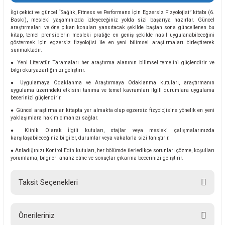
İlgi çekici ve güncel “Sağlık, Fitness ve Performans İçin Egzersiz Fizyolojisi” kitabı (6.
Baskı), mesleki yaşamınızda izleyeceğiniz yolda sizi başarıya hazırlar. Güncel
araştırmaları ve öne çıkan konuları yansıtacak şekilde baştan sona güncellenen bu
kitap, temel prensiplerin mesleki pratiğe en geniş şekilde nasıl uygulanabileceğini
göstermek için egzersiz fizyolojisi ile en yeni bilimsel araştırmaları birleştirerek
sunmaktadır.
● Yeni Literatür Taramaları her araştırma alanının bilimsel temelini güçlendirir ve
bilgi okuryazarlığınızı geliştirir.
● Uygulamaya Odaklanma ve Araştırmaya Odaklanma kutuları, araştırmanın
uygulama üzerindeki etkisini tanıma ve temel kavramları ilgili durumlara uygulama
becerinizi güçlendirir.
● Güncel araştırmalar kitapta yer almakta olup egzersiz fizyolojisine yönelik en yeni
yaklaşımlara hakim olmanızı sağlar.
● Klinik Olarak İlgili kutuları, stajlar veya mesleki çalışmalarınızda
karşılaşabileceğiniz bilgiler, durumlar veya vakalarla sizi tanıştırır.
● Anladığınızı Kontrol Edin kutuları, her bölümde ilerledikçe sorunları çözme, koşulları
yorumlama, bilgileri analiz etme ve sonuçlar çıkarma becerinizi geliştirir.
Taksit Seçenekleri
Önerileriniz