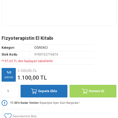
Fizyoterapistin El Kitabı
Kategori
ÖĞRENCİ
Stok Kodu
9789752776876
*197,63 TL den başlayan taksitlerle!
1.100,00 TL
%0
1.100,00 TL
indirim
Sepete Ekle
Hemen Al
11.00'e Kadar Verilen
Siparişler Aynı Gün Kargoda !