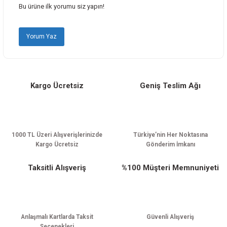
Bu ürüne ilk yorumu siz yapın!
Ürün bilgilerinde hatalar bulunuyor.
Ürün fiyatı diğer sitelerden daha pahalı.
Yorum Yaz
Bu ürüne benzer farklı alternatifler olmalı.
Kargo Ücretsiz
Geniş Teslim Ağı
Gönder
1000 TL Üzeri Alışverişlerinizde
Türkiye’nin Her Noktasına
Kargo Ücretsiz
Gönderim İmkanı
Taksitli Alışveriş
%100 Müşteri Memnuniyeti
Anlaşmalı Kartlarda Taksit
Güvenli Alışveriş
Seçenekleri