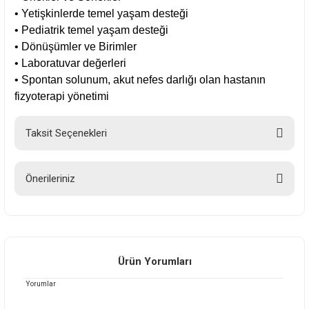
• Yetişkinlerde temel yaşam desteği
• Pediatrik temel yaşam desteği
• Dönüşümler ve Birimler
• Laboratuvar değerleri
• Spontan solunum, akut nefes darlığı olan hastanın
fizyoterapi yönetimi
Taksit Seçenekleri
Önerileriniz
Bu ürünün fiyat bilgisi, resim, ürün açıklamalarında ve diğer konularda
yetersiz gördüğünüz noktaları öneri formunu kullanarak tarafımıza
iletebilirsiniz.
Görüş ve önerileriniz için teşekkür ederiz.
Ürün Yorumları
Yorumlar
Ürün resmi kalitesiz, bozuk veya görüntülenemiyor.
Ürün açıklamasında eksik bilgiler bulunuyor.